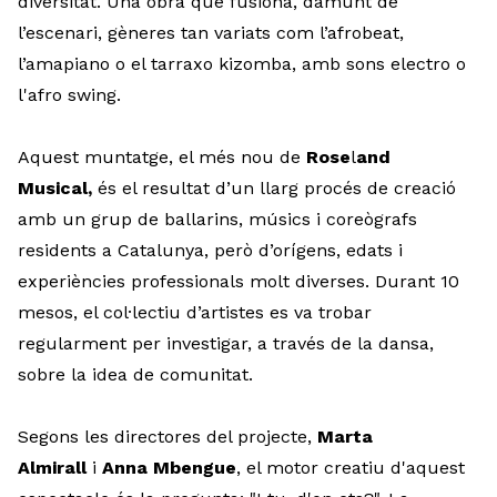
diversitat. Una obra que fusiona, damunt de
l’escenari, gèneres tan variats com l’afrobeat,
l’amapiano o el tarraxo kizomba, amb sons electro o
l'afro swing.
Aquest muntatge, el més nou de
Rose
l
and
Musical,
és el resultat d’un llarg procés de creació
amb un grup de ballarins, músics i coreògrafs
residents a Catalunya, però d’orígens, edats i
experiències professionals molt diverses. Durant 10
mesos, el col·lectiu d’artistes es va trobar
regularment per investigar, a través de la dansa,
sobre la idea de comunitat.
Segons les directores del projecte,
Marta
Almirall
i
Anna Mbengue
, el motor creatiu d'aquest