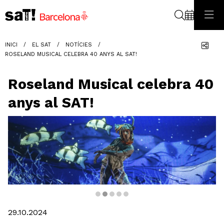
Cerca
Com
INICI
EL SAT
NOTÍCIES
ROSELAND MUSICAL CELEBRA 40 ANYS AL SAT!
Roseland Musical celebra 40
anys al SAT!
Diapositiva 2 de 5: Pinocchio_Roseland Musical
29.10.2024