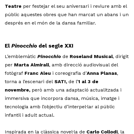
Teatre
per festejar el seu aniversari i reviure amb el
públic aquestes obres que han marcat un abans i un
després en el món de la dansa familiar.
El
Pinocchio
del segle XXI
L’emblemàtic
Pinocchio
de
Roseland Musical
, dirigit
per
Marta Almirall
, amb direcció audiovisual del
fotògraf
Franc Aleu
i coreografia d’
Anna Planas
,
torna a l’escenari del
SAT!,
de l’
1 al 3 de
novembre,
però amb una adaptació actualitzada i
immersiva que incorpora dansa, música, imatge i
tecnologia amb l’objectiu d’interpel·lar al públic
infantil i adult actual.
Inspirada en la clàssica novel·la de
Carlo Collodi
, la