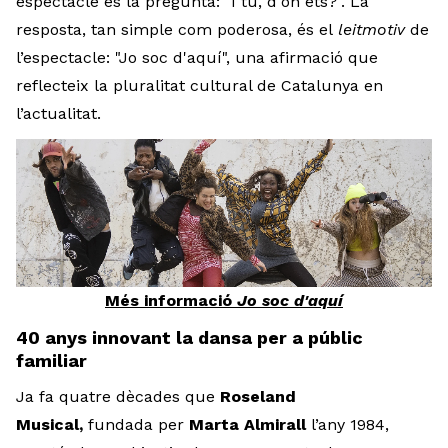
espectacle és la pregunta: "I tu, d'on ets?". La
resposta, tan simple com poderosa, és el
leitmotiv
de
l’espectacle: "Jo soc d'aquí", una afirmació que
reflecteix la pluralitat cultural de Catalunya en
l’actualitat.
Més informació
Jo soc d'aquí
40 anys innovant la dansa per a públic
familiar
Ja fa quatre dècades que
Roseland
Musical,
fundada per
Marta Almirall
l’any 1984,