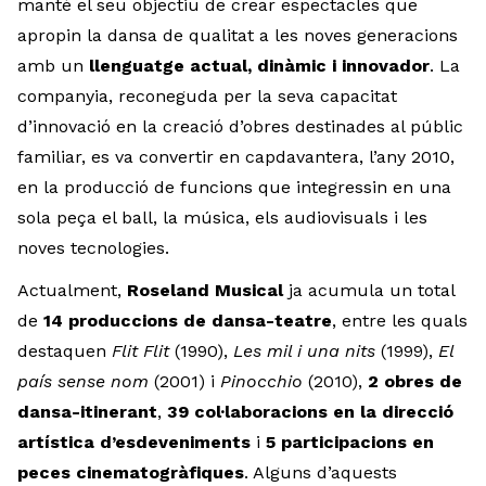
manté el seu objectiu de crear espectacles que
apropin la dansa de qualitat a les noves generacions
amb un
llenguatge actual, dinàmic i innovador
. La
companyia, reconeguda per la seva capacitat
d’innovació en la creació d’obres destinades al públic
familiar, es va convertir en capdavantera, l’any 2010,
en la producció de funcions que integressin en una
sola peça el ball, la música, els audiovisuals i les
noves tecnologies.
Actualment,
Roseland Musical
ja acumula un total
de
14 produccions de dansa-teatre
, entre les quals
destaquen
Flit Flit
(1990),
Les mil i una nits
(1999),
El
país sense nom
(2001) i
Pinocchio
(2010),
2 obres de
dansa-itinerant
,
39 col·laboracions en la direcció
artística d’esdeveniments
i
5 participacions en
peces cinematogràfiques
. Alguns d’aquests