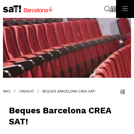
Cerca
Diapositiva 1 de 1: Beques Crea
Com
INICI
CREACIÓ
BEQUES BARCELONA CREA SAT!
Beques Barcelona CREA
SAT!