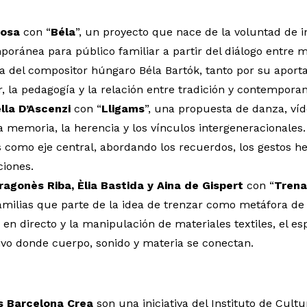
iosa
con “
Béla
”, un proyecto que nace de la voluntad de 
oránea para público familiar a partir del diálogo entre
ra del compositor húngaro Béla Bartók, tanto por su aport
, la pedagogía y la relación entre tradición y contempora
lla D’Ascenzi
con “
Lligams
”, una propuesta de danza, ví
a memoria, la herencia y los vínculos intergeneracionales
como eje central, abordando los recuerdos, los gestos h
ciones.
Aragonès Riba, Èlia Bastida y Aina de Gispert
con “
Trena
amilias que parte de la idea de trenzar como metáfora de lo
en directo y la manipulación de materiales textiles, el es
vo donde cuerpo, sonido y materia se conectan.
s Barcelona Crea
son una iniciativa del Instituto de Cult