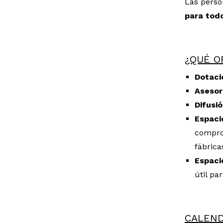
Las perso
para todo
¿QUÉ O
Dotaci
A
sesor
Difusi
Espaci
comprom
fábrica
Espac
útil pa
CALEND