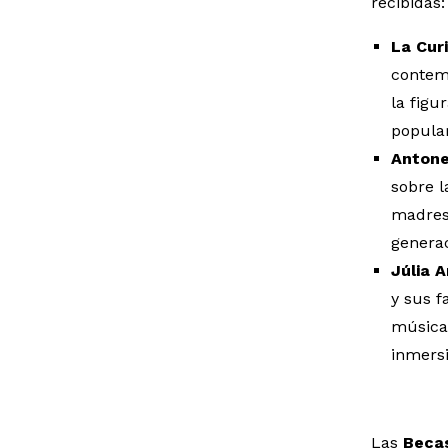
recibidas:
La Cur
contemp
la figu
popular
Antone
sobre l
madres 
genera
Júlia 
y sus f
música 
inmersi
Las
Beca