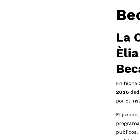
Be
La C
Èlia
Bec
En fecha 
2026
dedi
por el Ins
El jurado
programad
públicos,