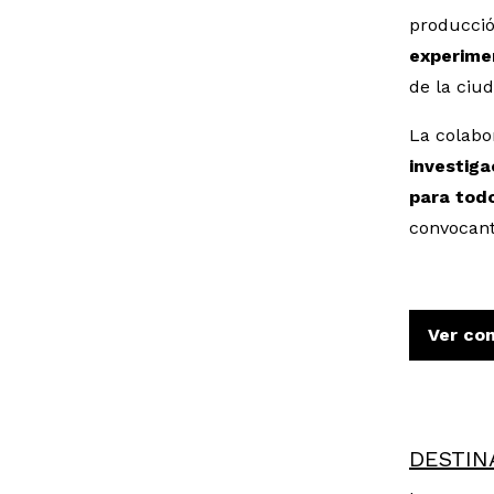
producció
experime
de la ciud
La colabo
investig
para todo
convocant
Ver co
DESTIN