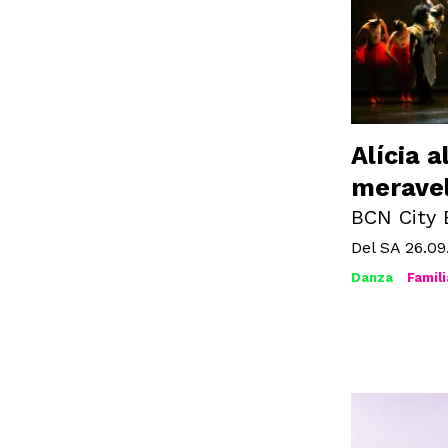
Alícia a
meravel
BCN City 
Del SA 26.09
Danza
Famili