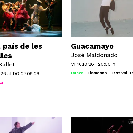
l país de les
Guacamayo
les
José Maldonado
Ballet
VI 16.10.26
|
20:00 h
.26
al DO 27.09.26
Danza
Flamenco
Festival D
ar