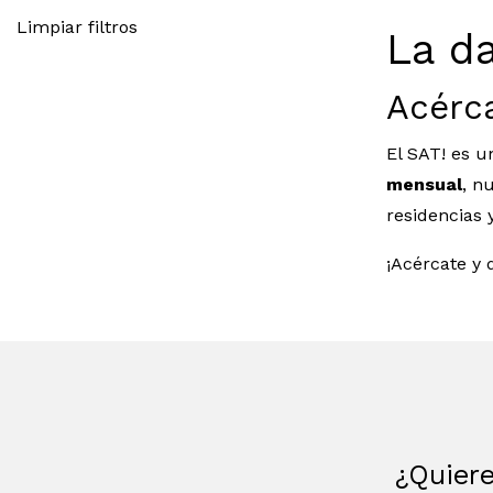
Limpiar filtros
La d
Acérca
El SAT! es u
mensual
, n
residencias 
¡Acércate y 
¿Quiere