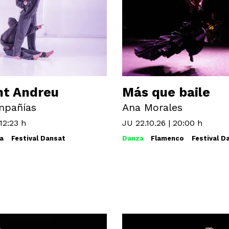
nt Andreu
Más que baile
mpañías
Ana Morales
12:23 h
JU 22.10.26
|
20:00 h
a
Festival Dansat
Danza
Flamenco
Festival D