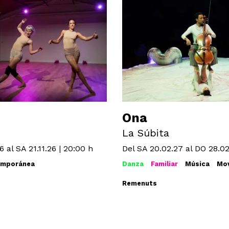
Ona
La Súbita
26
al SA 21.11.26
|
20:00 h
Del SA 20.02.27
al DO 28.02
emporánea
Danza
Familiar
Música
Mov
Remenuts