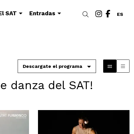
Link a i
Link a
El SAT
Entradas
Buscar
ES
Descargate el programa
e danza del SAT!