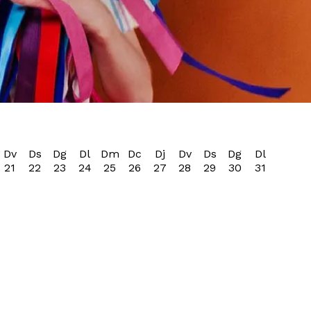
Dv
Ds
Dg
Dl
Dm
Dc
Dj
Dv
Ds
Dg
Dl
21
22
23
24
25
26
27
28
29
30
31