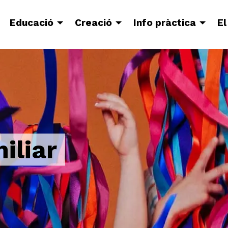
Educació
Creació
Info pràctica
El
iliar