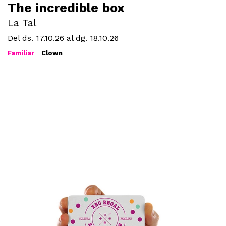
The incredible box
La Tal
Del ds. 17.10.26
al dg. 18.10.26
Familiar
Clown