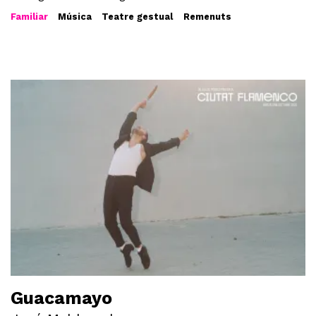
Familiar
Música
Teatre gestual
Remenuts
Guacamayo