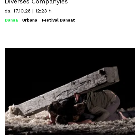
Diverses Companyies
ds. 17.10.26
|
12:23 h
Dansa
Urbana
Festival Dansat