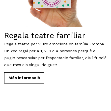
Regala teatre familiar
Regala teatre per viure emocions en família. Compa
un xec regal per a 1, 2, 3 o 4 persones perquè el
pugin bescanviar per l’espectacle familar, dia i funció
que més els vingui de gust!
Més informació
Diapositiva 1 de 5