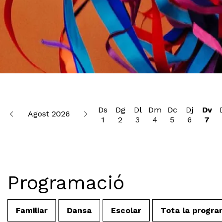
Diapositiva 1 de 3: Temporada familiar 2026-27 · Program
Ds
Dg
Dl
Dm
Dc
Dj
Dv
Agost 2026
1
2
3
4
5
6
7
Programació
Familiar
Dansa
Escolar
Tota la progra