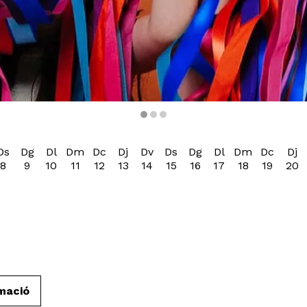
ació familiar · Temporada 2026-27 · +informació
Ds
Dg
Dl
Dm
Dc
Dj
Dv
Ds
Dg
Dl
Dm
Dc
Dj
8
9
10
11
12
13
14
15
16
17
18
19
20
mació