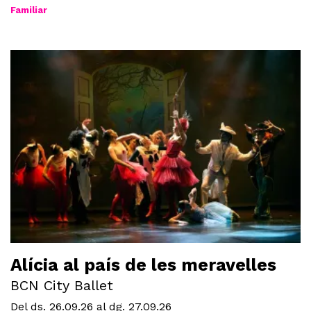
Familiar
Alícia al país de les meravelles
BCN City Ballet
Del ds. 26.09.26
al dg. 27.09.26