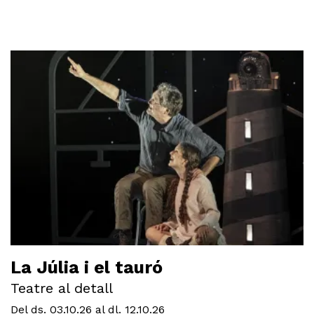
La Júlia i el tauró
Teatre al detall
Del ds. 03.10.26
al dl. 12.10.26