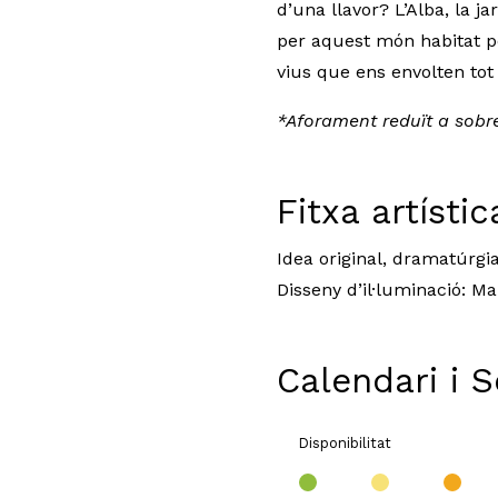
d’una llavor? L’Alba, la 
per aquest món habitat pe
vius que ens envolten tot
*Aforament reduït a sobre 
Fitxa artístic
Idea original, dramatúrgia
Disseny d’il·luminació: M
Calendari i 
Disponibilitat