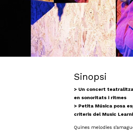
Diapositiva 1 de 3: Un jardí ple de música - Petita Música
Sinopsi
> Un concert teatralitza
en sonoritats i ritmes
> Petita Música posa esp
criteris del Music Lear
Quines melodies s’amague