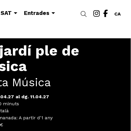
Link a i
Link a
 SAT
Entrades
Cercar
CA
jardí ple de
sica
ta Música
.04.27
al dg. 11.04.27
 minuts
talà
omanada
:
A partir d'1 any
 €