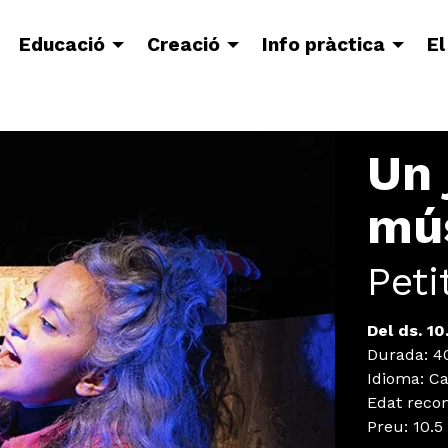
Educació
Creació
Info pràctica
El
Un 
mú
Peti
Del ds. 10
Durada:
40
Idioma
:
Ca
Edat rec
Preu:
10.5