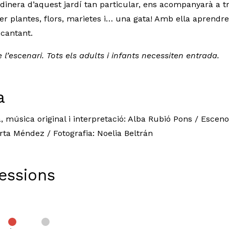
jardinera d’aquest jardí tan particular, ens acompanyarà a 
r plantes, flors, marietes i… una gata! Amb ella aprendr
 cantant.
l’escenari. Tots els adults i infants necessiten entrada.
a
, música original i interpretació: Alba Rubió Pons / Esceno
arta Méndez / Fotografia: Noelia Beltrán
Sessions