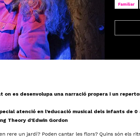
Familiar
t on es desenvolupa una narració propera i un repertor
ecial atenció en l’educació musical dels infants de 0 
ning Theory d’Edwin Gordon
n rere un jardí? Poden cantar les flors? Quins són els ri