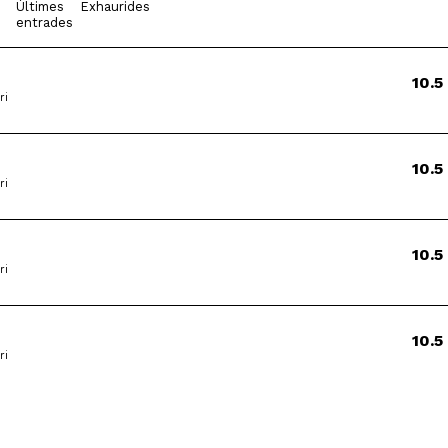
Últimes
Exhaurides
entrades
10.5
ri
10.5
ri
10.5
ri
10.5
ri