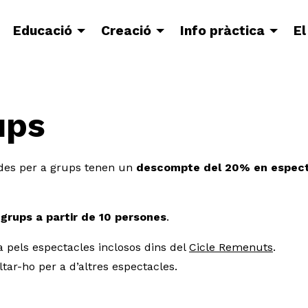
Educació
Creació
Info pràctica
El
ups
des per a grups tenen un
descompte del 20% en especta
a
grups a partir de 10 persones
.
a pels espectacles inclosos dins del
Cicle Remenuts
.
tar-ho per a d’altres espectacles.