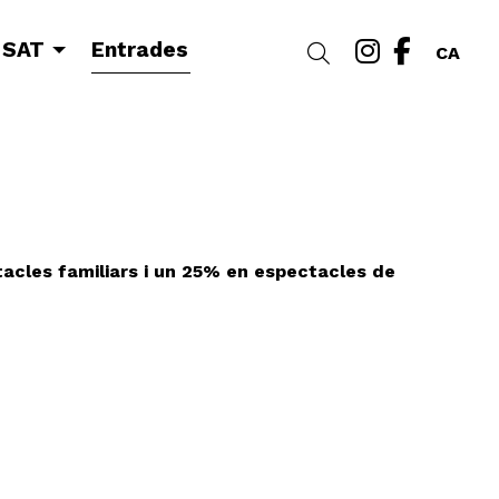
Link a i
Link a
 SAT
Entrades
Cercar
CA
cles familiars i un 25% en espectacles de