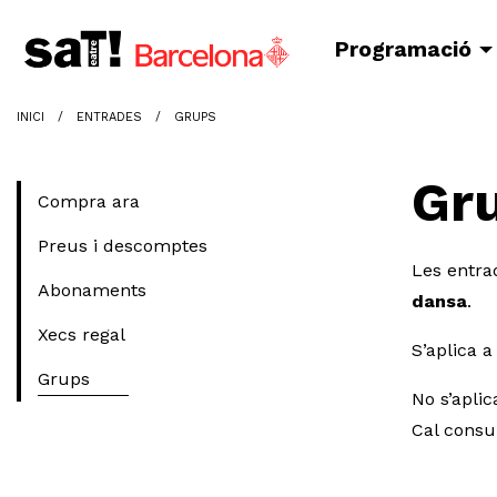
Programació
INICI
ENTRADES
GRUPS
Gr
Compra ara
Preus i descomptes
Les entra
Abonaments
dansa
.
Xecs regal
S’aplica 
Grups
No s’aplic
Cal consul