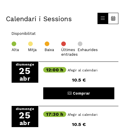
Calendari i Sessions
Disponibilitat
Alta
Mitja
Baixa
Últimes
Exhaurides
entrades
diumenge
25
12:00 h
Afegir al calendari
abr
10.5 €
Comprar
diumenge
25
17:30 h
Afegir al calendari
abr
10.5 €