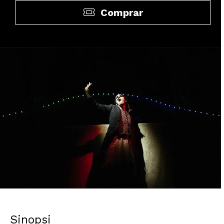
Comprar
Diapositiva 2 de 4: Ta Circ Tun - Sifó | © Guillem Babitsch
Sinopsi