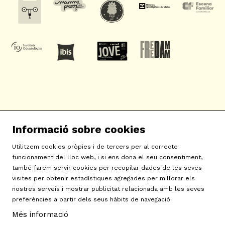
SAT! Sant Andreu Teatre
Informació sobre cookies
c/ Neopàtria, 54
08030 Barcelona
Utilitzem cookies pròpies i de tercers per al correcte
info@sat-teatre.cat | 933457930
funcionament del lloc web, i si ens dona el seu consentiment,
també farem servir cookies per recopilar dades de les seves
visites per obtenir estadístiques agregades per millorar els
Sitemap
|
Avís Legal
|
Ús de Cookies
|
Contactar
|
nostres serveis i mostrar publicitat relacionada amb les seves
preferències a partir dels seus hàbits de navegació.
Política de privacitat
|
Declaració d'accessibilitat
Més informació