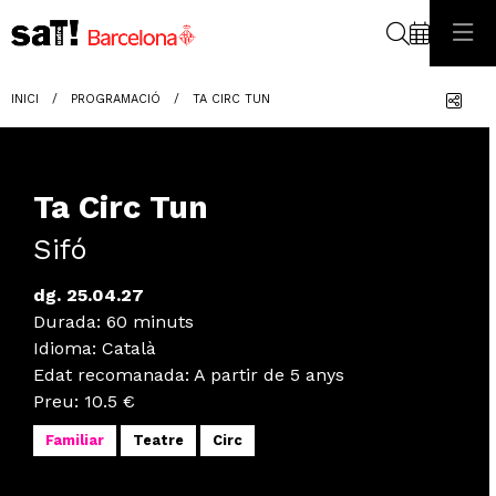
Cerca
Com
INICI
PROGRAMACIÓ
TA CIRC TUN
Ta Circ Tun
Sifó
dg. 25.04.27
Durada:
60 minuts
Idioma
:
Català
Edat recomanada
:
A partir de 5 anys
Preu:
10.5 €
Familiar
Teatre
Circ