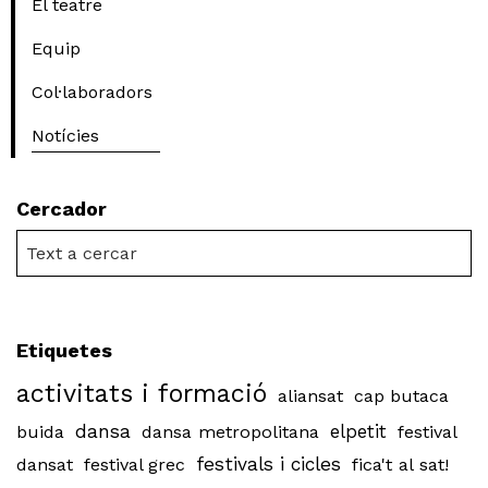
El teatre
Equip
Col·laboradors
Notícies
Cercador
Etiquetes
activitats i formació
aliansat
cap butaca
dansa
buida
dansa metropolitana
elpetit
festival
festivals i cicles
dansat
festival grec
fica't al sat!