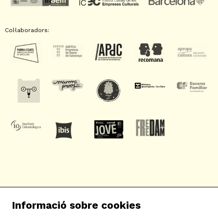
Col·laboradors:
SAT! Sant Andreu Teatre
Informació sobre cookies
c/ Neopàtria, 54