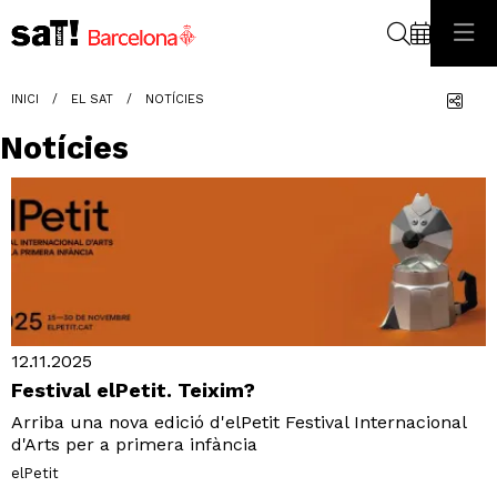
Cerca
Com
INICI
EL SAT
NOTÍCIES
Notícies
12.11.2025
Festival elPetit. Teixim?
Arriba una nova edició d'elPetit Festival Internacional
d'Arts per a primera infància
elPetit