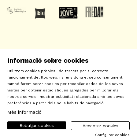
SAT! Sant Andreu Teatre
Informació sobre cookies
c/ Neopàtria, 54
08030 Barcelona
Utilitzem cookies pròpies i de tercers per al correcte
info@sat-teatre.cat | 933457930
funcionament del lloc web, i si ens dona el seu consentiment,
també farem servir cookies per recopilar dades de les seves
visites per obtenir estadístiques agregades per millorar els
Sitemap
|
Avís Legal
|
Ús de Cookies
|
Contactar
|
nostres serveis i mostrar publicitat relacionada amb les seves
preferències a partir dels seus hàbits de navegació.
Política de privacitat
|
Declaració d'accessibilitat
Més informació
Rebutjar cookies
Acceptar cookies
Configurar cookies