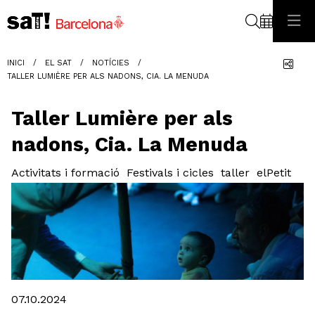
Cerca
Com
INICI
EL SAT
NOTÍCIES
TALLER LUMIÈRE PER ALS NADONS, CIA. LA MENUDA
Taller Lumière per als
nadons, Cia. La Menuda
Activitats i formació
Festivals i cicles
taller
elPetit
Diapositiva 1 de 1
07.10.2024