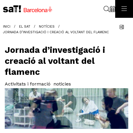
Cerca
Com
INICI
EL SAT
NOTÍCIES
JORNADA D’INVESTIGACIÓ I CREACIÓ AL VOLTANT DEL FLAMENC
Jornada d’investigació i
creació al voltant del
flamenc
Activitats i formació
noticies
Diapositiva 1 de 1