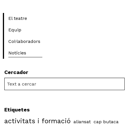
El teatre
Equip
Col·laboradors
Notícies
Cercador
Etiquetes
activitats i formació
aliansat
cap butaca