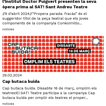
l’Institut Doctor Puigvert presenten la seva
òpera prima al SAT! Sant Andreu Teatre
//9 d’abril 2024//“Propera parada: fracàs” és el
suggeridor títol de la peça teatral que els joves
components de la companyia Conkolmillo...
noticies
29.02.2024
Cap butaca buida
Cap butaca buida. Dissabte 16 de març, omplim els
teatres!El SAT! Teatre participa a la campanya Cap
butaca buida per omplir els teatres el proper...
noticies