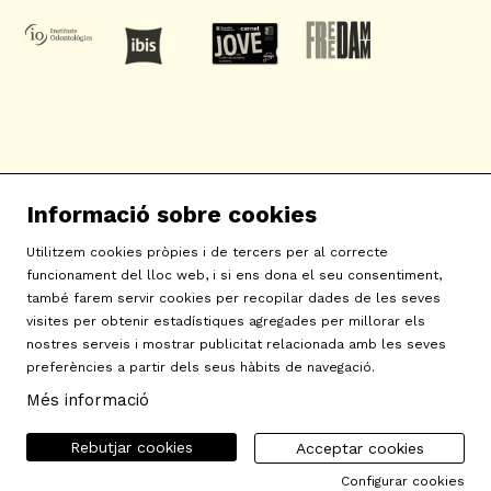
SAT! Sant Andreu Teatre
Informació sobre cookies
c/ Neopàtria, 54
08030 Barcelona
Utilitzem cookies pròpies i de tercers per al correcte
info@sat-teatre.cat | 933457930
funcionament del lloc web, i si ens dona el seu consentiment,
també farem servir cookies per recopilar dades de les seves
visites per obtenir estadístiques agregades per millorar els
Sitemap
|
Avís Legal
|
Ús de Cookies
|
Contactar
|
nostres serveis i mostrar publicitat relacionada amb les seves
preferències a partir dels seus hàbits de navegació.
Política de privacitat
|
Declaració d'accessibilitat
Més informació
Rebutjar cookies
Acceptar cookies
Configurar cookies