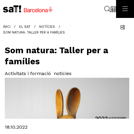
Cerca
Com
INICI
EL SAT
NOTÍCIES
SOM NATURA: TALLER PER A FAMÍLIES
Som natura: Taller per a
famílies
Activitats i formació
noticies
Diapositiva 1 de 1
18.10.2022