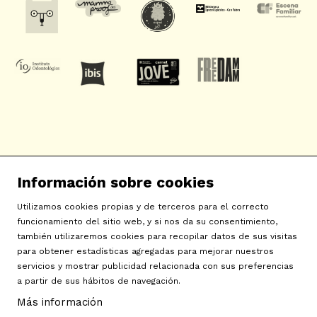
SAT! Sant Andreu Teatre
Información sobre cookies
c/ Neopàtria, 54
08030 Barcelona
Utilizamos cookies propias y de terceros para el correcto
info@sat-teatre.cat | 933457930
funcionamiento del sitio web, y si nos da su consentimiento,
también utilizaremos cookies para recopilar datos de sus visitas
para obtener estadísticas agregadas para mejorar nuestros
Sitemap
|
Aviso Legal
|
Uso de Cookies
|
Contactar
|
servicios y mostrar publicidad relacionada con sus preferencias
a partir de sus hábitos de navegación.
Política de privacidad
|
Declaración de accesibilidad
Más información