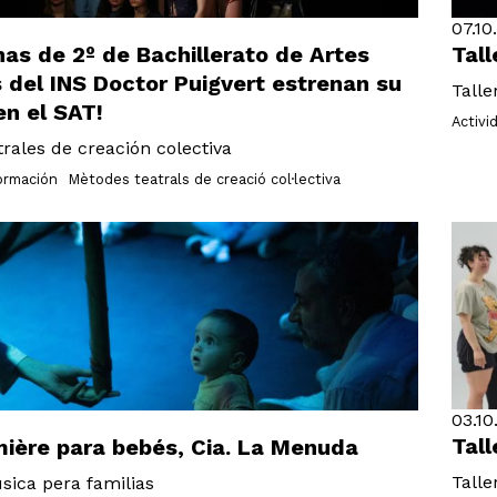
07.10
as de 2º de Bachillerato de Artes
Tall
 del INS Doctor Puigvert estrenan su
Talle
en el SAT!
Activi
rales de creación colectiva
formación
Mètodes teatrals de creació col·lectiva
03.10
Tall
mière para bebés, Cia. La Menuda
Talle
sica pera familias