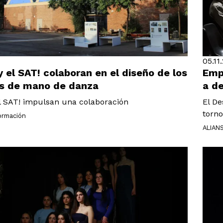
05.11
y el SAT! colaboran en el diseño de los
Empi
s de mano de danza
a d
el SAT! impulsan una colaboración
El De
torno
formación
ALIAN