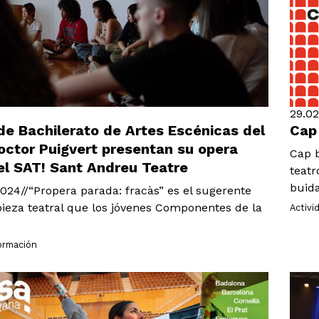
29.0
e Bachilerato de Artes Escénicas del
Cap
Doctor Puigvert presentan su opera
Cap b
el SAT! Sant Andreu Teatre
teatr
buida
 2024//“Propera parada: fracàs” es el sugerente
 pieza teatral que los jóvenes Componentes de la
Activi
formación