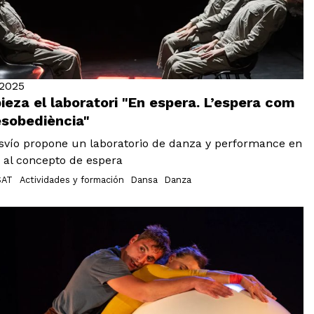
.2025
eza el laboratori "En espera. L’espera com
esobediència"
svío propone un laboratorio de danza y performance en
 al concepto de espera
SAT
Actividades y formación
Dansa
Danza