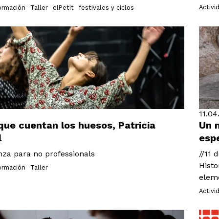
Activi
formación
Taller
elPetit
festivales y ciclos
11.04
 que cuentan los huesos, Patricia
Un n
l
esp
nza para no professionals
//11 
Histo
formación
Taller
eleme
Activi