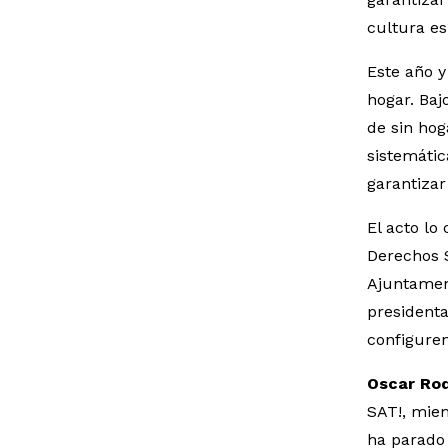
cultura es
Este año 
hogar. Baj
de sin hog
sistemátic
garantizar
El acto lo
Derechos S
Ajuntamen
presidenta
configuren
Oscar Ro
SAT!, miem
ha parado