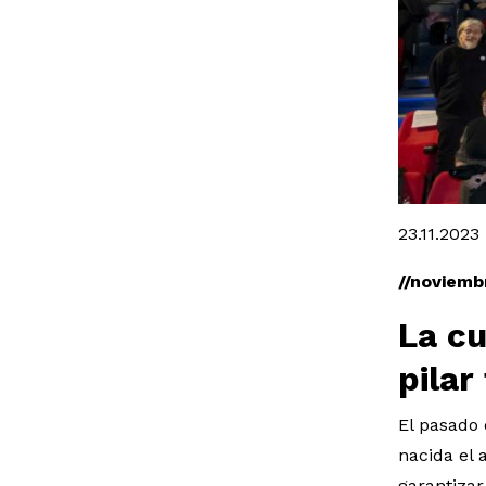
Diapositiva
23.11.2023
//noviemb
La cu
pilar
El pasado 
nacida el 
garantizar