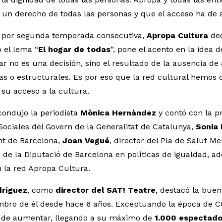
 un derecho de todas las personas y que el acceso ha de 
y por segunda temporada consecutiva,
Apropa Cultura
ded
o el lema “
El hogar de todas
”, pone el acento en la idea 
ar no es una decisión, sino el resultado de la ausencia de
as o estructurales. Es por eso que la red cultural hemos 
 su acceso a la cultura.
 condujo la periodista
Mònica Hernàndez
y contó con la p
ociales del Govern de la Generalitat de Catalunya,
Sonia 
t de Barcelona,
Joan Vegué
, director del Pla de Salut Me
 de la Diputació de Barcelona en políticas de igualdad, 
 la red Apropa Cultura.
dríguez
, como
director del SAT! Teatre
, destacó la buen
bro de él desde hace 6 años. Exceptuando la época de COV
 de aumentar, llegando a su máximo de
1.000 espectado