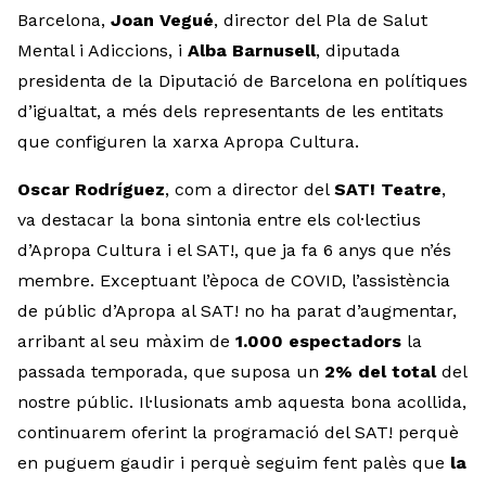
Barcelona,
Joan Vegué
, director del Pla de Salut
Mental i Adiccions, i
Alba Barnusell
, diputada
presidenta de la Diputació de Barcelona en polítiques
d’igualtat, a més dels representants de les entitats
que configuren la xarxa Apropa Cultura.
Oscar Rodríguez
, com a director del
SAT! Teatre
,
va destacar la bona sintonia entre els col·lectius
d’Apropa Cultura i el SAT!, que ja fa 6 anys que n’és
membre. Exceptuant l’època de COVID, l’assistència
de públic d’Apropa al SAT! no ha parat d’augmentar,
arribant al seu màxim de
1.000 espectadors
la
passada temporada, que suposa un
2% del total
del
nostre públic. Il·lusionats amb aquesta bona acollida,
continuarem oferint la programació del SAT! perquè
en puguem gaudir i perquè seguim fent palès que
la