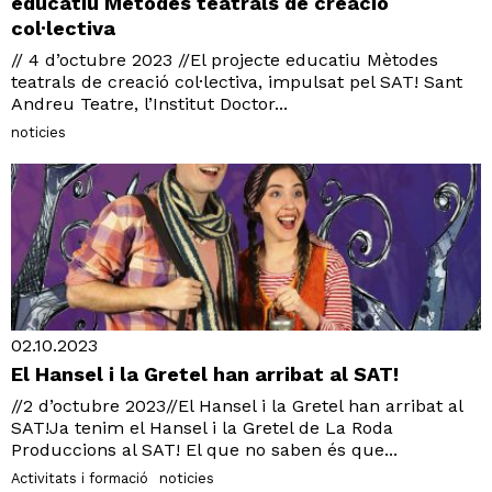
educatiu Mètodes teatrals de creació
col·lectiva
// 4 d’octubre 2023 //El projecte educatiu Mètodes
teatrals de creació col·lectiva, impulsat pel SAT! Sant
Andreu Teatre, l’Institut Doctor...
noticies
02.10.2023
El Hansel i la Gretel han arribat al SAT!
//2 d’octubre 2023//El Hansel i la Gretel han arribat al
SAT!Ja tenim el Hansel i la Gretel de La Roda
Produccions al SAT! El que no saben és que...
Activitats i formació
noticies