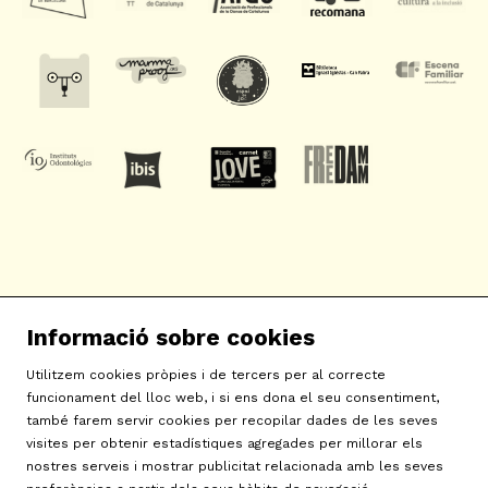
SAT! Sant Andreu Teatre
Informació sobre cookies
c/ Neopàtria, 54
08030 Barcelona
Utilitzem cookies pròpies i de tercers per al correcte
info@sat-teatre.cat | 933457930
funcionament del lloc web, i si ens dona el seu consentiment,
també farem servir cookies per recopilar dades de les seves
visites per obtenir estadístiques agregades per millorar els
Sitemap
|
Avís Legal
|
Ús de Cookies
|
Contactar
|
nostres serveis i mostrar publicitat relacionada amb les seves