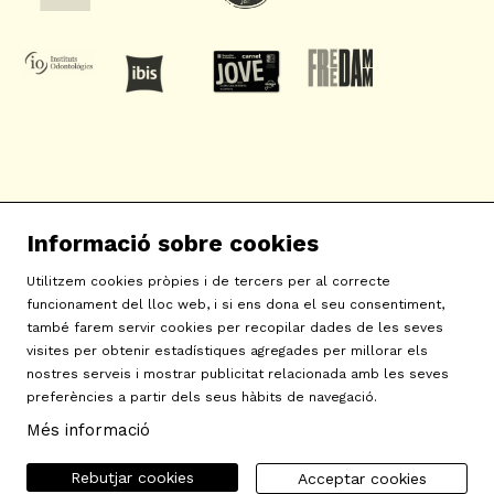
SAT! Sant Andreu Teatre
Informació sobre cookies
c/ Neopàtria, 54
08030 Barcelona
Utilitzem cookies pròpies i de tercers per al correcte
info@sat-teatre.cat | 933457930
funcionament del lloc web, i si ens dona el seu consentiment,
també farem servir cookies per recopilar dades de les seves
visites per obtenir estadístiques agregades per millorar els
Sitemap
|
Avís Legal
|
Ús de Cookies
|
Contactar
|
nostres serveis i mostrar publicitat relacionada amb les seves
preferències a partir dels seus hàbits de navegació.
Política de privacitat
|
Declaració d'accessibilitat
Més informació
Rebutjar cookies
Acceptar cookies