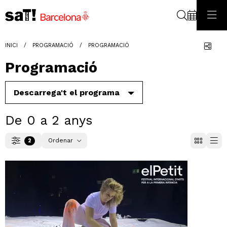
Cerca
Com
INICI
PROGRAMACIÓ
PROGRAMACIÓ
Programació
Descarrega't el programa
De 0 a 2 anys
Ordenar
2
Filtrar
Ordenar per