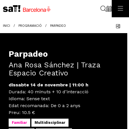
Cerca
Com
INICI
PROGRAMACIÓ
PARPADEO
Parpadeo
Ana Rosa Sánchez | Traza
Espacio Creativo
dissabte 14 de novembre
|
11:00 h
Durada:
40 minuts + 10 d'interacció
Idioma
:
Sense text
Edat recomanada
:
De 0 a 2 anys
Preu:
10.5 €
Familiar
Multidisciplinar