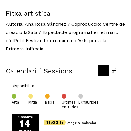
Fitxa artística
Autoria: Ana Rosa Sánchez / Coproducció: Centre de
creació laSala / Espectacle programat en el marc
d'elPetit Festival Internacional d’Arts per a la
Primera Infància
Calendari i Sessions
Disponibilitat
Alta
Mitja
Baixa
Últimes
Exhaurides
entrades
dissabte
14
11:00 h
Afegir al calendari