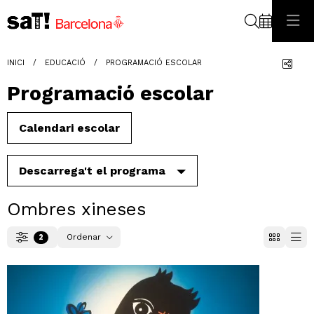
Cerca
Com
INICI
EDUCACIÓ
PROGRAMACIÓ ESCOLAR
Programació escolar
Calendari escolar
Descarrega't el programa
Ombres xineses
Ordenar
2
Filtrar
Ordenar per