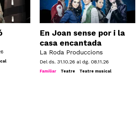
ó
En Joan sense por i la
casa encantada
La Roda Produccions
26
cal
Del ds. 31.10.26
al dg. 08.11.26
Familiar
Teatre
Teatre musical