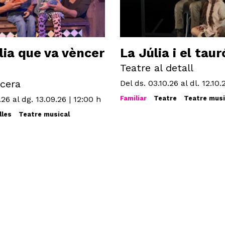
lia que va vèncer
La Júlia i el taur
Teatre al detall
cera
Del ds. 03.10.26
al dl. 12.10.
.26
al dg. 13.09.26
|
12:00 h
Familiar
Teatre
Teatre musi
lles
Teatre musical