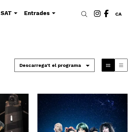
Link a i
Link a
 SAT
Entrades
Cercar
CA
Descarrega't el programa