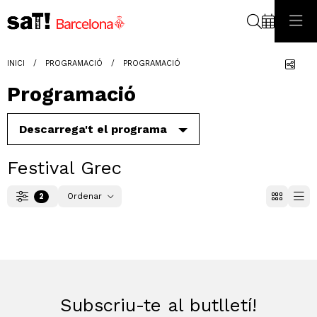
Cerca
Com
INICI
PROGRAMACIÓ
PROGRAMACIÓ
Programació
Descarrega't el programa
Festival Grec
Ordenar
2
Filtrar
Ordenar per
Subscriu-te al butlletí!