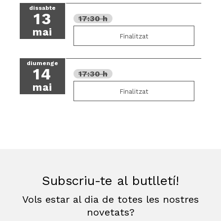
dissabte
13
17:30 h
mai
Finalitzat
diumenge
14
17:30 h
mai
Finalitzat
Subscriu-te al butlletí!
Vols estar al dia de totes les nostres
novetats?