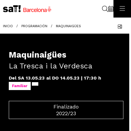
Buscar
Com
INICIO
PROGRAMACIÓN
MAQUINAIGÜES
Maquinaigües
La Tresca i la Verdesca
Del SA 13.05.23
al DO 14.05.23
|
17:30 h
Familiar
Finalizado
2022/23