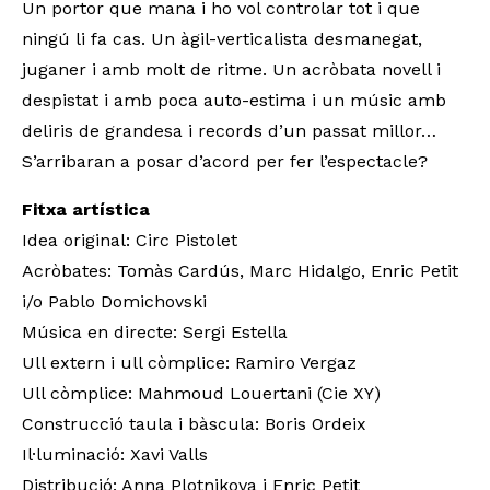
Un portor que mana i ho vol controlar tot i que
ningú li fa cas. Un àgil-verticalista desmanegat,
juganer i amb molt de ritme. Un acròbata novell i
despistat i amb poca auto-estima i un músic amb
deliris de grandesa i records d’un passat millor…
S’arribaran a posar d’acord per fer l’espectacle?
Fitxa artística
Idea original: Circ Pistolet
Acròbates: Tomàs Cardús, Marc Hidalgo, Enric Petit
i/o Pablo Domichovski
Música en directe: Sergi Estella
Ull extern i ull còmplice: Ramiro Vergaz
Ull còmplice: Mahmoud Louertani (Cie XY)
Construcció taula i bàscula: Boris Ordeix
Il·luminació: Xavi Valls
Distribució: Anna Plotnikova i Enric Petit