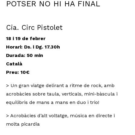
POTSER NO HI HA FINAL
Cia. Circ Pistolet
18 i 19 de febrer
Horari: Ds. i Dg. 17.30h
Durada
: 50 min
Català
Preu: 10€
> Un gran viatge delirant a ritme de rock, amb
acrobàcies sobre taula, verticals, mini-bàscula i
equilibris de mans a mans en duo i trio!
> Acrobàcies d’alt voltatge, música en directe i
molta picardia