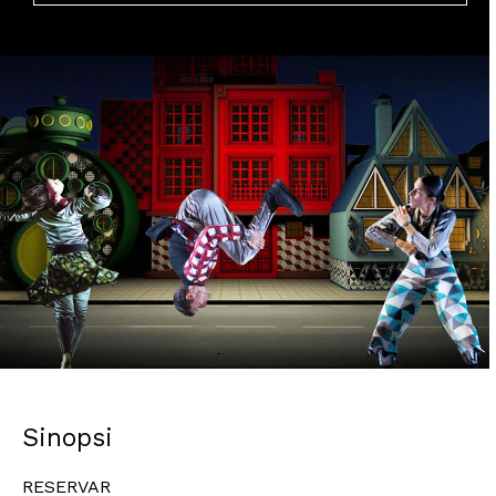
Diapositiva 1 de 1
Sinopsi
RESERVAR