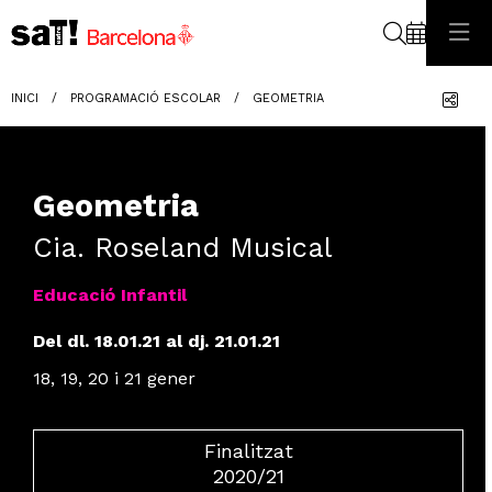
Cerca
Com
INICI
PROGRAMACIÓ ESCOLAR
GEOMETRIA
Geometria
Cia. Roseland Musical
Educació Infantil
Del dl. 18.01.21
al dj. 21.01.21
18, 19, 20 i 21 gener
Finalitzat
2020/21