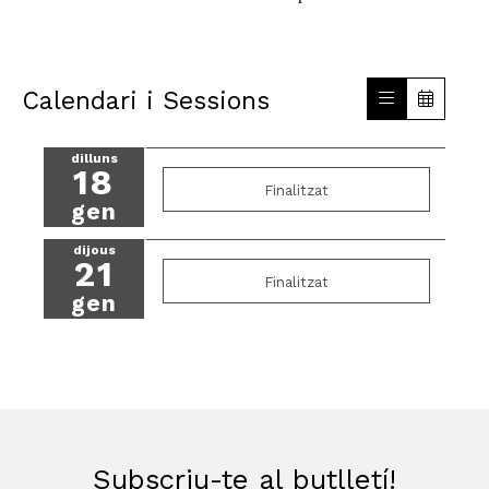
Calendari i Sessions
dilluns
18
Finalitzat
gen
dijous
21
Finalitzat
gen
Subscriu-te al butlletí!