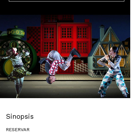
Diapositiva 1 de 1
Sinopsis
RESERVAR