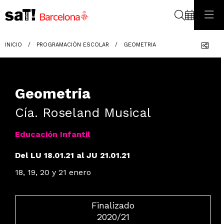
Buscar
Com
INICIO
PROGRAMACIÓN ESCOLAR
GEOMETRIA
Geometria
Cía. Roseland Musical
Educación Infantil
Del LU 18.01.21
al JU 21.01.21
18, 19, 20 y 21 enero
Finalizado
2020/21