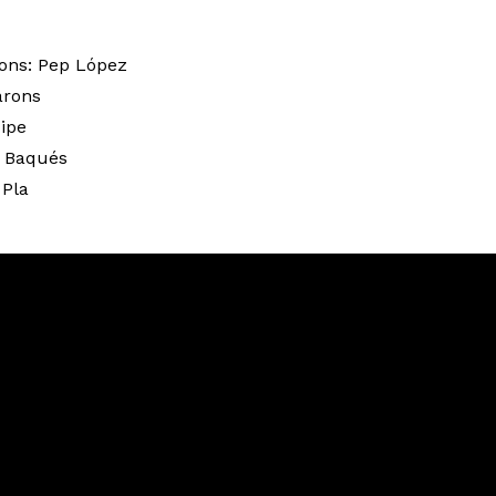
çons: Pep López
iarons
cipe
e Baqués
 Pla