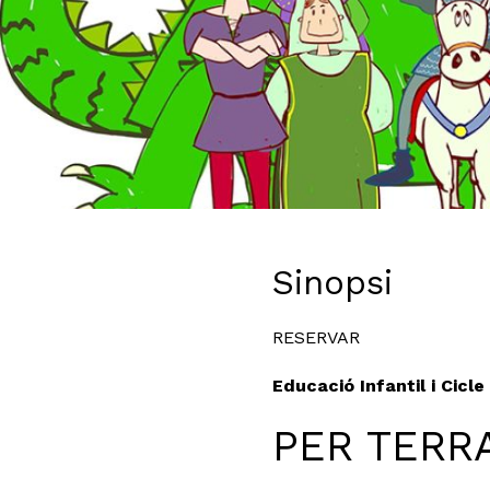
Diapositiva 1 de 1
Sinopsi
RESERVAR
Educació Infantil i Cicle
PER TERR