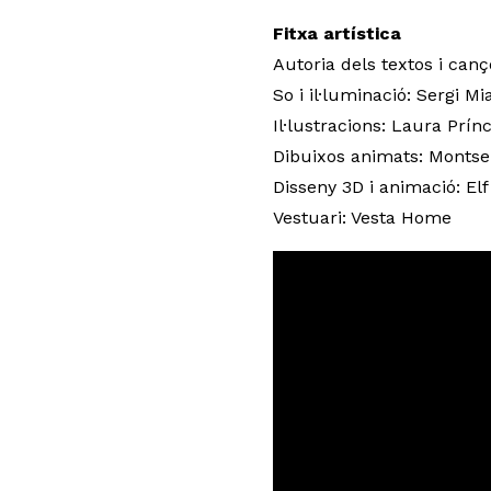
Fitxa artística
Autoria dels textos i can
So i il·luminació: Sergi M
Il·lustracions: Laura Prín
Dibuixos animats: Monts
Disseny 3D i animació: Elf
Vestuari: Vesta Home