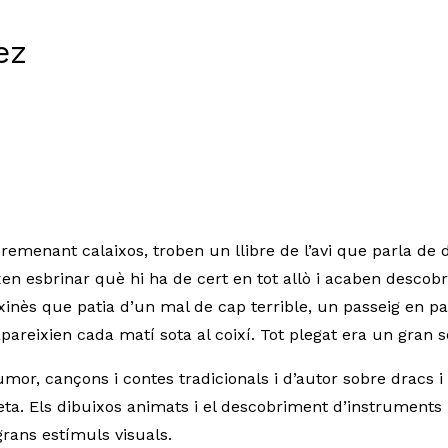
ez
 remenant calaixos, troben un llibre de l’avi que parla de d
en esbrinar què hi ha de cert en tot allò i acaben descobri
ès que patia d’un mal de cap terrible, un passeig en pat
pareixien cada matí sota al coixí. Tot plegat era un gran 
mor, cançons i contes tradicionals i d’autor sobre dracs i
neta. Els dibuixos animats i el descobriment d’instrument
grans estímuls visuals.