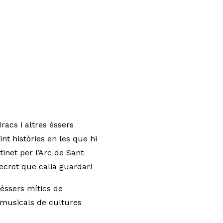
racs i altres éssers
nt històries en les que hi
inet per l’Arc de Sant
secret que calia guardar!
 éssers mítics de
s musicals de cultures