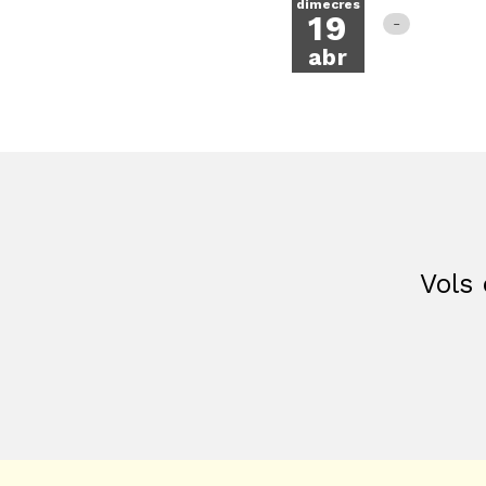
dimecres
19
abr
Vols 