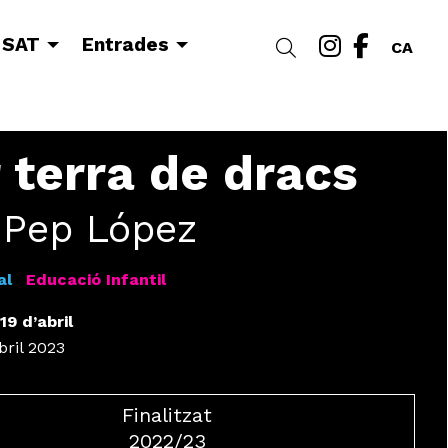
Link a i
Link a
 SAT
Entrades
Cercar
CA
 terra de dracs
 Pep López
al
Educació Infantil
19 d’abril
abril 2023
Finalitzat
2022/23