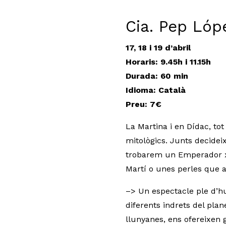
Cia. Pep Lóp
17, 18 i 19 d’abril
Horaris: 9.45h i 11.15h
Durada: 60 min
Idioma: Català
Preu: 7€
La Martina i en Dídac, tot
mitològics. Junts decideix
trobarem un Emperador xin
Martí o unes perles que a
–> Un espectacle ple d’hu
diferents indrets del pla
llunyanes, ens ofereixen 