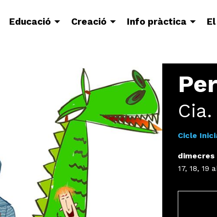
Educació
Creació
Info pràctica
El
Per
Cia.
Cicle Inici
dimecres 
17, 18, 19 