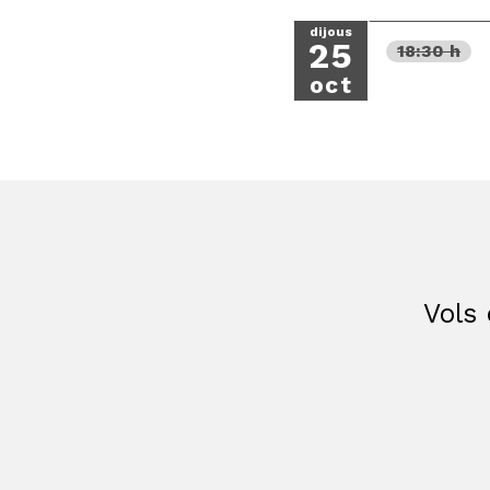
dijous
25
18:30 h
oct
Vols 