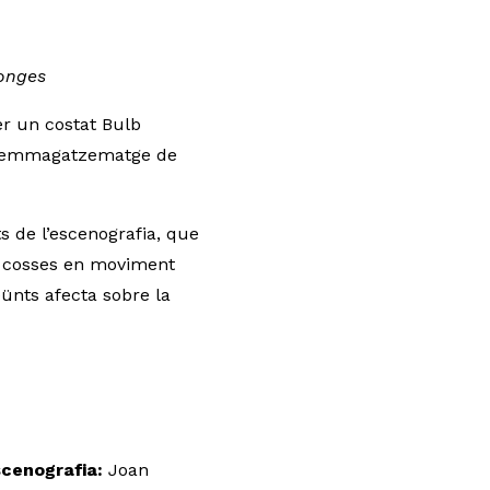
Monges
er un costat Bulb
s d’emmagatzematge de
s de l’escenografia, que
ls cosses en moviment
eünts afecta sobre la
scenografia:
Joan