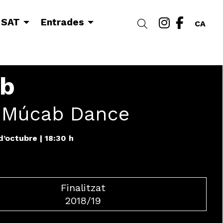
Link a i
Link a
 SAT
Entrades
Cercar
CA
lb
. Múcab Dance
 d’octubre
|
18:30 h
Finalitzat
2018/19