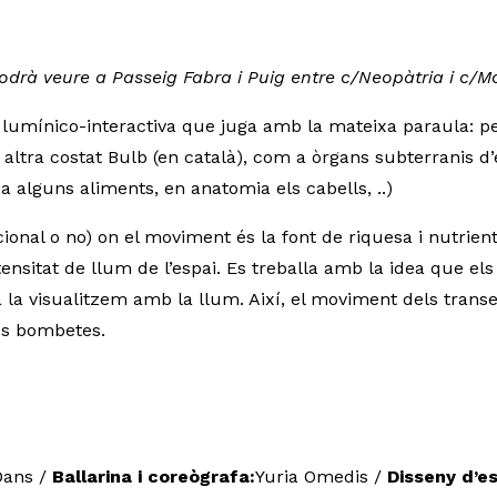
odrà veure a Passeig Fabra i Puig entre c/Neopàtria i c/
 lumínico-interactiva que juga amb la mateixa paraula: p
r altra costat Bulb (en català), com a òrgans subterrani
a alguns aliments, en anatomia els cabells, ..)
ional o no) on el moviment és la font de riquesa i nutrient
ensitat de llum de l’espai. Es treballa amb la idea que e
 la visualitzem amb la llum. Així, el moviment dels trans
les bombetes.
ans /
Ballarina i coreògrafa:
Yuria Omedis /
Disseny d’e