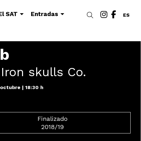
Link a i
Link a
El SAT
Entradas
Buscar
ES
lb
 Iron skulls Co.
 octubre
|
18:30 h
Finalizado
2018/19