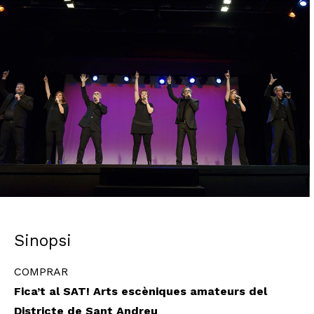
Diapositiva 1 de 1
Sinopsi
COMPRAR
Fica’t al SAT! Arts escèniques amateurs del
Districte de Sant Andreu