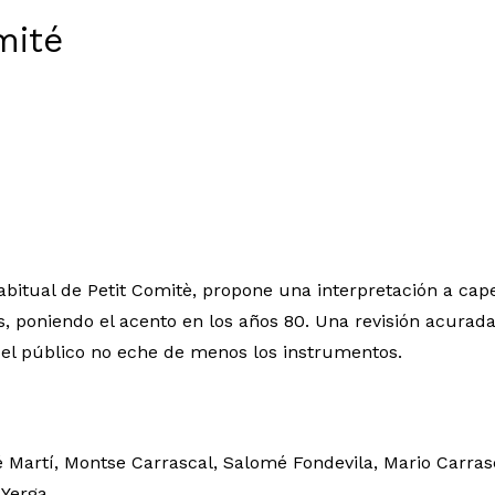
mité
 habitual de Petit Comitè, propone una interpretación a ca
as, poniendo el acento en los años 80. Una revisión acurada
 el público no eche de menos los instrumentos.
é Martí, Montse Carrascal, Salomé Fondevila, Mario Carra
 Yerga