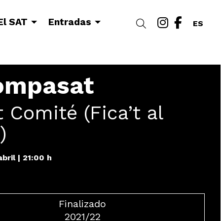
Link a i
Link a
El SAT
Entradas
Buscar
ES
ompasat
t Comité (Fica’t al
)
abril
|
21:00 h
Finalizado
2021/22