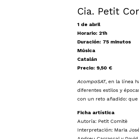
Cia. Petit Co
1 de abril
Horario: 21h
Duración: 75 minutos
Música
Catalán
Precio: 9,50 €
AcompaSAT
, en la línea
diferentes estilos y époc
con un reto añadido: que
Ficha artística
Autoría: Petit Comitè
Interpretación: Maria Jos
Andreu Carrascal y David