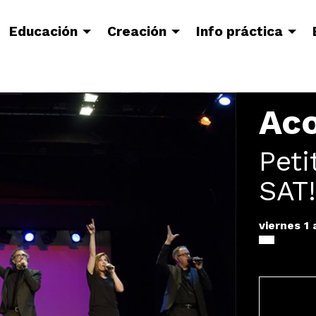
Educación
Creación
Info práctica
Ac
Peti
SAT!
viernes 1 