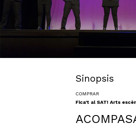
Diapositiva 1 de 1
Sinopsis
COMPRAR
Fica’t al SAT! Arts esc
ACOMPAS