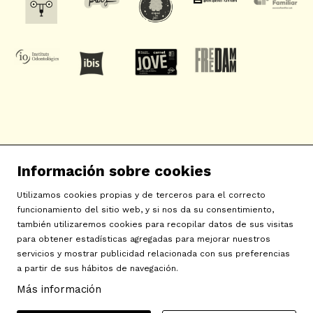
SAT! Sant Andreu Teatre
Información sobre cookies
c/ Neopàtria, 54
08030 Barcelona
Utilizamos cookies propias y de terceros para el correcto
info@sat-teatre.cat | 933457930
funcionamiento del sitio web, y si nos da su consentimiento,
también utilizaremos cookies para recopilar datos de sus visitas
para obtener estadísticas agregadas para mejorar nuestros
Sitemap
|
Aviso Legal
|
Uso de Cookies
|
Contactar
|
servicios y mostrar publicidad relacionada con sus preferencias
a partir de sus hábitos de navegación.
Política de privacidad
|
Declaración de accesibilidad
Más información