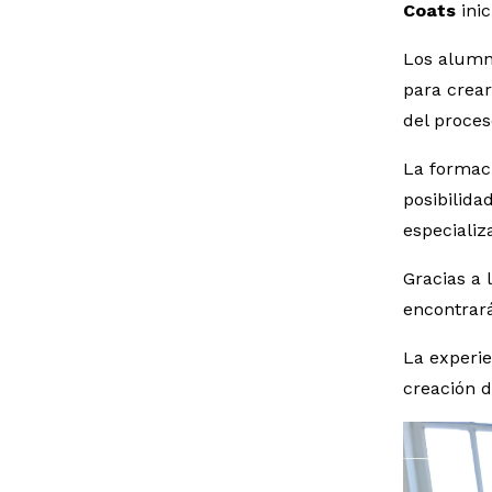
Coats
inic
Los alumno
para crea
del proces
La formaci
posibilida
especializ
Gracias a 
encontrará
La experie
creación 