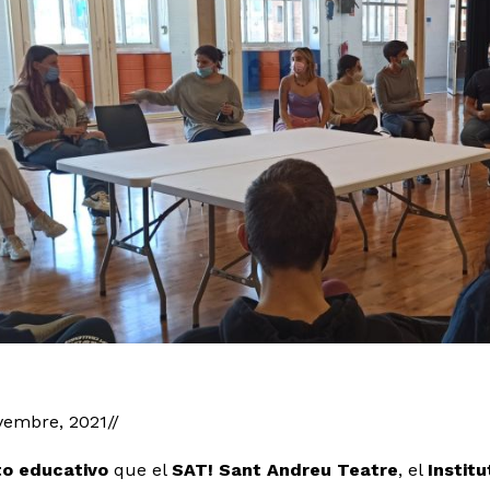
 1 de 1
vembre, 2021//
to educativo
que el
SAT! Sant Andreu Teatre
, el
Instit