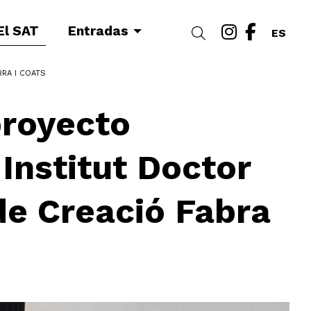
Link a i
Link a
El SAT
Entradas
Buscar
ES
BRA I COATS
proyecto
 Institut Doctor
 de Creació Fabra