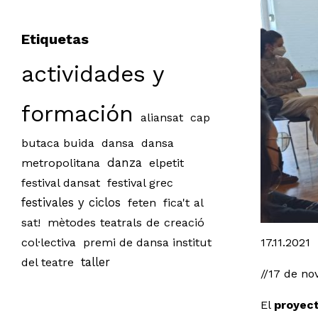
Etiquetas
actividades y
formación
aliansat
cap
butaca buida
dansa
dansa
metropolitana
danza
elpetit
festival dansat
festival grec
festivales y ciclos
feten
fica't al
sat!
mètodes teatrals de creació
Diapositiva
17.11.2021
col·lectiva
premi de dansa institut
del teatre
taller
//17 de no
El
proyec