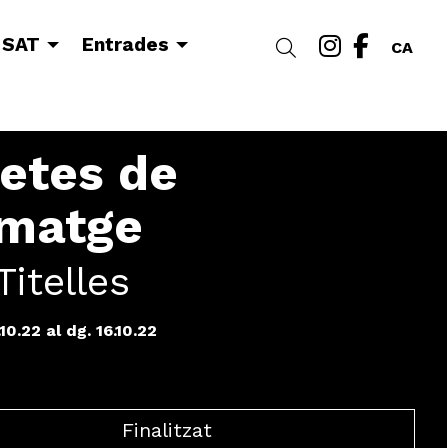
Link a i
Link a
 SAT
Entrades
Cercar
CA
etes de
rmatge
Titelles
.10.22
al dg. 16.10.22
Finalitzat