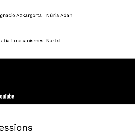
Ignacio Azkargorta i Núria Adan
grafia i mecanismes: Nartxi
Sessions