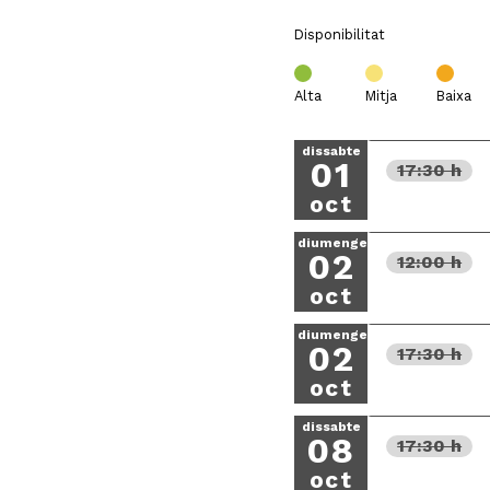
Disponibilitat
Alta
Mitja
Baixa
dissabte
01
17:30 h
oct
diumenge
02
12:00 h
oct
diumenge
02
17:30 h
oct
dissabte
08
17:30 h
oct