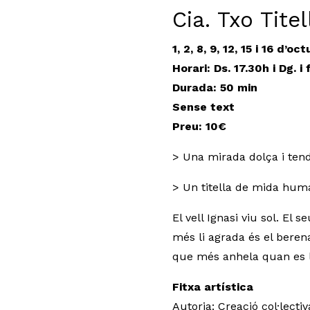
Cia. Txo Titel
1, 2, 8, 9, 12, 15 i 16 d’oc
Horari: Ds. 17.30h i Dg. i 
Durada
: 50 min
Sense text
Preu: 10€
> Una mirada dolça i tendr
> Un titella de mida huma
El vell Ignasi viu sol. El 
més li agrada és el berena
que més anhela quan es ll
Fitxa artística
Autoria: Creació col·lectiv