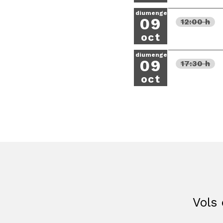
diumenge
09
12:00 h
oct
diumenge
09
17:30 h
oct
Vols 