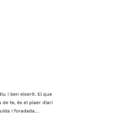
tiu i ben eixerit. El que
de te, és el plaer diari
buida i foradada…