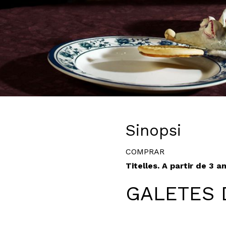
Diapositiva 1 de 1
Sinopsi
COMPRAR
Titelles. A partir de 3 a
GALETES 