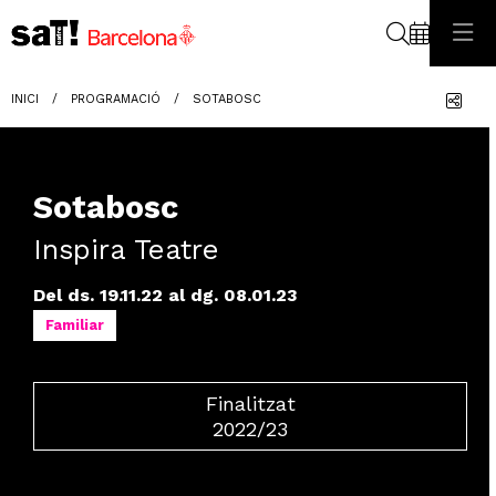
Cerca
Com
INICI
PROGRAMACIÓ
SOTABOSC
Sotabosc
Inspira Teatre
Del ds. 19.11.22
al dg. 08.01.23
Familiar
Finalitzat
2022/23