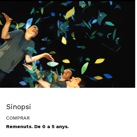
Diapositiva 1 de 1
Sinopsi
COMPRAR
Remenuts. De 0 a 5 anys.