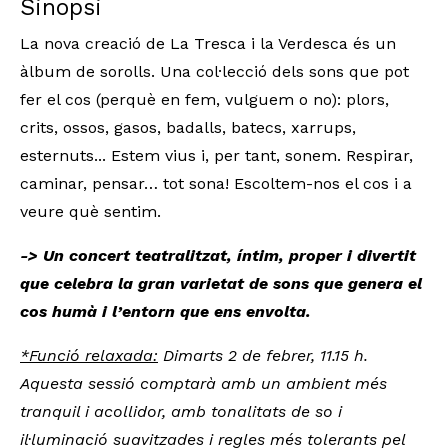
Sinopsi
La nova creació de La Tresca i la Verdesca és un
àlbum de sorolls. Una col·lecció dels sons que pot
fer el cos (perquè en fem, vulguem o no): plors,
crits, ossos, gasos, badalls, batecs, xarrups,
esternuts... Estem vius i, per tant, sonem. Respirar,
caminar, pensar… tot sona! Escoltem-nos el cos i a
veure què sentim.
-> Un concert teatralitzat, íntim, proper i divertit
que celebra la gran varietat de sons que genera el
cos humà i l’entorn que ens envolta.
*Funció relaxada:
Dimarts 2 de febrer, 11.15 h.
Aquesta sessió comptarà amb un ambient més
tranquil i acollidor, amb tonalitats de so i
il·luminació suavitzades i regles més tolerants pel