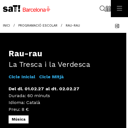
Cerca
Com
INICI
PROGRAMACIÓ ESCOLAR
RAU-RAU
Rau-rau
La Tresca i la Verdesca
Cicle Inicial
Cicle Mitjà
Del dl. 01.02.27
al dt. 02.02.27
Durada:
60 minuts
Idioma
:
Català
Preu:
8 €
Música