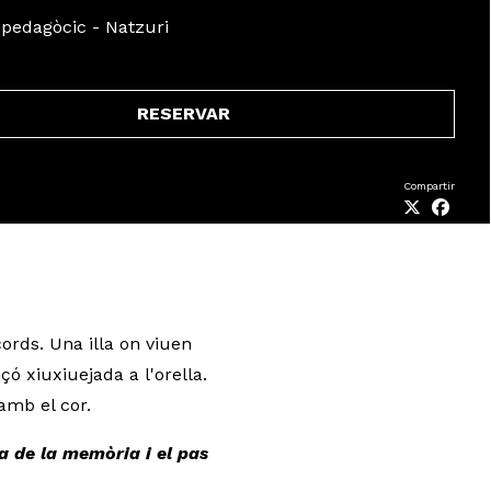
pedagòcic - Natzuri
RESERVAR
Compartir
arins fent una coreografia.
rds. Una illa on viuen
ó xiuxiuejada a l'orella.
amb el cor.
la de la memòria i el pas