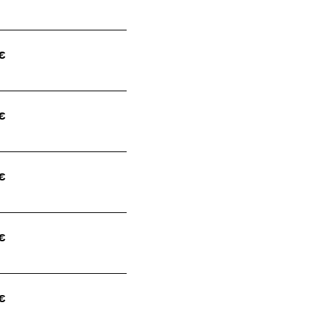
€
€
€
€
€