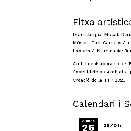
Fitxa artístic
Dramatúrgia: Múcab Dans / 
Música: Dani Campos / In
Laporta / Il·luminació: R
Amb la col·laboració de: 
Castelldefels / Amb el su
Creació de la TTP 2023
Calendari i 
dilluns
26
09:45 h