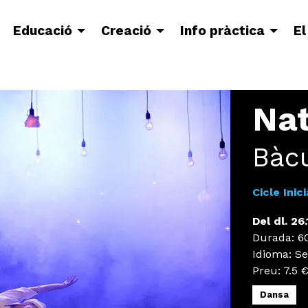
Educació
Creació
Info pràctica
El
Nat
Bàc
Cicle Inici
Del dl. 26
Durada:
60
Idioma
:
Se
Preu:
7.5 
Dansa