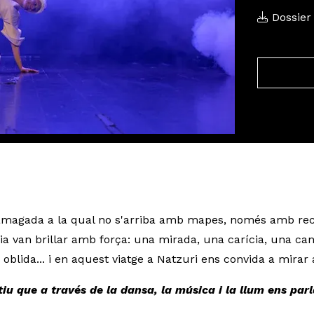
Dossier 
hetta · Escena de l'espectacle Nazuri on es veuen dos ball
 amagada a la qual no s'arriba amb mapes, només amb reco
ia van brillar amb força: una mirada, una carícia, una canç
oblida... i en aquest viatge a Natzuri ens convida a mirar 
iu que a través de la dansa, la música i la llum ens par