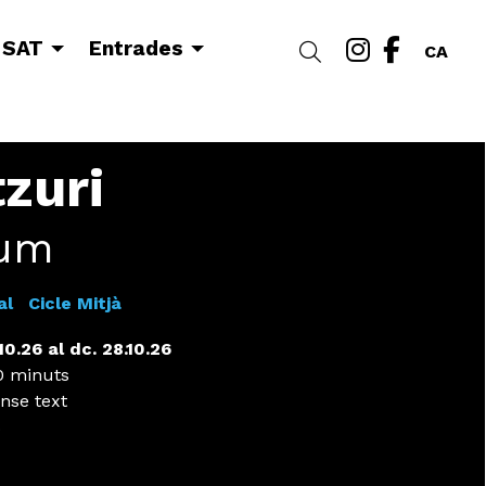
Link a i
Link a
 SAT
Entrades
Cercar
CA
zuri
um
al
Cicle Mitjà
.10.26
al dc. 28.10.26
 minuts
nse text
€