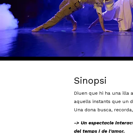
Diapositiva 1 de 3: Natzuri - Bàcum | © Xavier Torres-Bacc
Sinopsi
Diuen que hi ha una illa
aquells instants que un d
Una dona busca, recorda, 
-> Un espectacle interact
del temps i de l'amor.