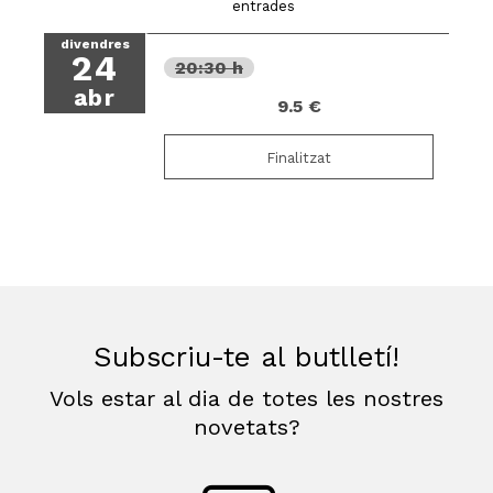
entrades
divendres
24
20:30 h
abr
9.5 €
Finalitzat
Subscriu-te al butlletí!
Vols estar al dia de totes les nostres
novetats?