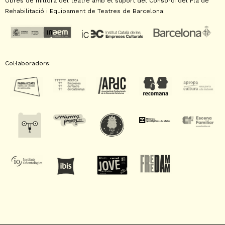
Obres de millora del teatre amb el suport del Consorci del Pla de
Rehabilitació i Equipament de Teatres de Barcelona:
Col·laboradors: