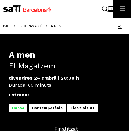
Cerca
Com
INICI
PROGRAMACIÓ
A MEN
A men
El Magatzem
divendres 24 d’abril
|
20:30 h
Durada:
60 minuts
Estrena!
Dansa
Contemporània
Fica't al SAT
Finalitzat