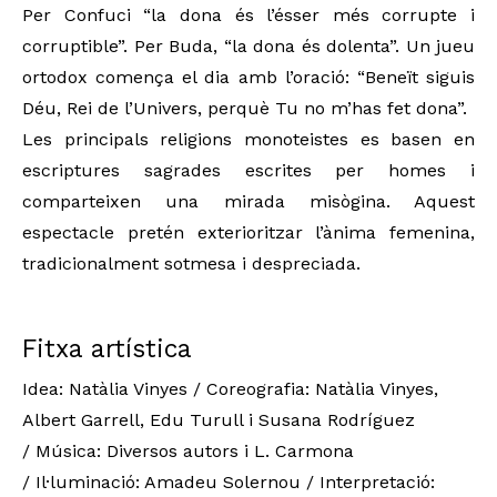
Per Confuci “la dona és l’ésser més corrupte i
corruptible”. Per Buda, “la dona és dolenta”. Un jueu
ortodox comença el dia amb l’oració: “Beneït siguis
Déu, Rei de l’Univers, perquè Tu no m’has fet dona”.
Les principals religions monoteistes es basen en
escriptures sagrades escrites per homes i
comparteixen una mirada misògina. Aquest
espectacle pretén exterioritzar l’ànima femenina,
tradicionalment sotmesa i despreciada.
Fitxa artística
Idea: Natàlia Vinyes / Coreografia: Natàlia Vinyes,
Albert Garrell, Edu Turull i Susana Rodríguez
/ Música: Diversos autors i L. Carmona
/ Il·luminació: Amadeu Solernou / Interpretació: