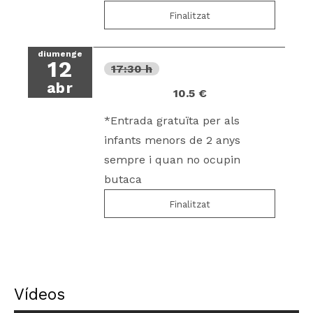
Finalitzat
diumenge
12
17:30 h
abr
10.5 €
*Entrada gratuïta per als
infants menors de 2 anys
sempre i quan no ocupin
butaca
Finalitzat
Vídeos