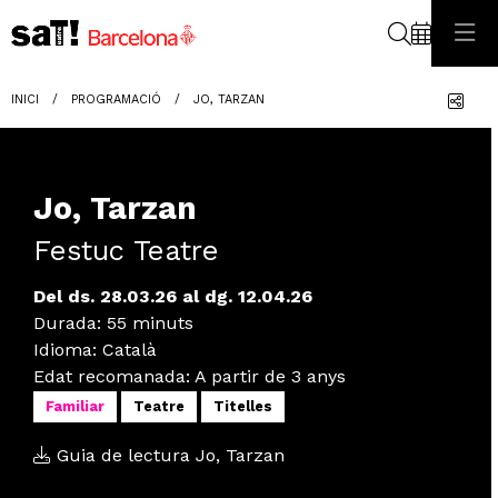
Cerca
Com
INICI
PROGRAMACIÓ
JO, TARZAN
Jo, Tarzan
Festuc Teatre
Del ds. 28.03.26
al dg. 12.04.26
Durada:
55 minuts
Idioma
:
Català
Edat recomanada
:
A partir de 3 anys
Familiar
Teatre
Titelles
Guia de lectura Jo, Tarzan