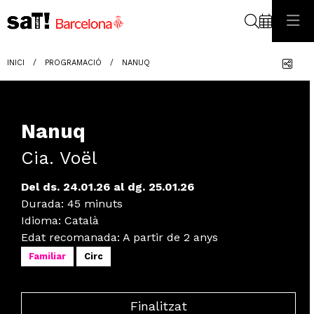
Cerca
Com
INICI
PROGRAMACIÓ
NANUQ
Nanuq
Cia. Voël
Del ds. 24.01.26
al dg. 25.01.26
Durada:
45 minuts
Idioma
:
Català
Edat recomanada
:
A partir de 2 anys
Familiar
Circ
Finalitzat