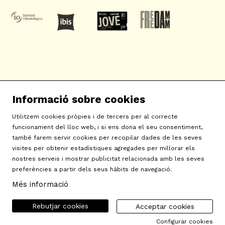
SAT! Sant Andreu Teatre
Informació sobre cookies
c/ Neopàtria, 54
08030 Barcelona
Utilitzem cookies pròpies i de tercers per al correcte
info@sat-teatre.cat | 933457930
funcionament del lloc web, i si ens dona el seu consentiment,
també farem servir cookies per recopilar dades de les seves
visites per obtenir estadístiques agregades per millorar els
Sitemap
|
Avís Legal
|
Ús de Cookies
|
Contactar
|
nostres serveis i mostrar publicitat relacionada amb les seves
preferències a partir dels seus hàbits de navegació.
Política de privacitat
|
Declaració d'accessibilitat
Més informació
Rebutjar cookies
Acceptar cookies
Configurar cookies