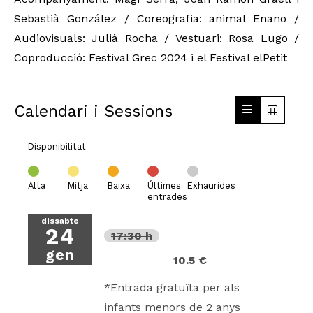
Sebastià González / Coreografia: animal Enano /
Audiovisuals: Julià Rocha / Vestuari: Rosa Lugo /
Coproducció: Festival Grec 2024 i el Festival elPetit
Calendari i Sessions
Disponibilitat
Alta
Mitja
Baixa
Últimes
Exhaurides
entrades
dissabte
24
17:30 h
gen
10.5 €
*Entrada gratuïta per als
infants menors de 2 anys