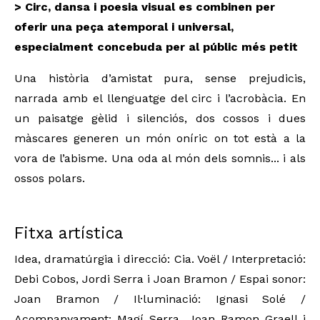
> Circ, dansa i poesia visual es combinen per
oferir una peça atemporal i universal,
especialment concebuda per al públic més petit
Una història d’amistat pura, sense prejudicis,
narrada amb el llenguatge del circ i l’acrobàcia. En
un paisatge gèlid i silenciós, dos cossos i dues
màscares generen un món oníric on tot està a la
vora de l’abisme. Una oda al món dels somnis... i als
ossos polars.
Fitxa artística
Idea, dramatúrgia i direcció: Cia. Voël / Interpretació:
Debi Cobos, Jordi Serra i Joan Bramon / Espai sonor:
Joan Bramon / Il·luminació: Ignasi Solé /
Acompanyament: Magí Serra, Joan Ramon Graell i