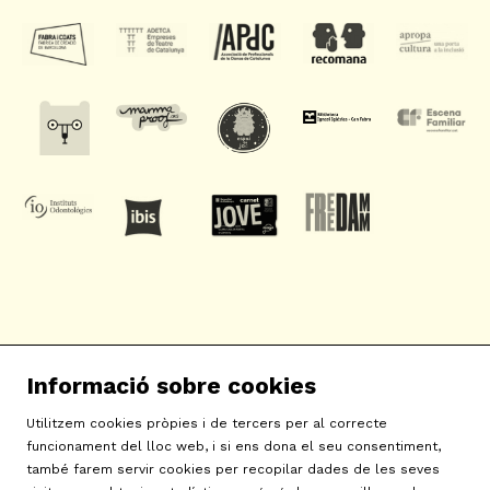
SAT! Sant Andreu Teatre
Informació sobre cookies
c/ Neopàtria, 54
08030 Barcelona
Utilitzem cookies pròpies i de tercers per al correcte
info@sat-teatre.cat | 933457930
funcionament del lloc web, i si ens dona el seu consentiment,
també farem servir cookies per recopilar dades de les seves