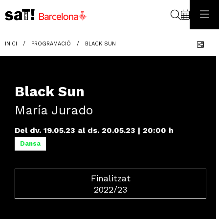
Cerca
Com
INICI
PROGRAMACIÓ
BLACK SUN
Black Sun
María Jurado
Del dv. 19.05.23
al ds. 20.05.23
|
20:00 h
Dansa
Finalitzat
2022/23