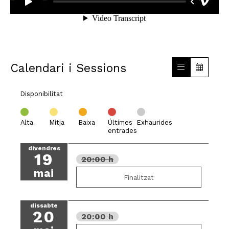
Calendari i Sessions
Disponibilitat
Alta
Mitja
Baixa
Últimes
Exhaurides
entrades
divendres
19
20:00 h
mai
Finalitzat
dissabte
20
20:00 h