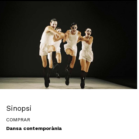
Diapositiva 1 de 1
Sinopsi
COMPRAR
Dansa contemporània