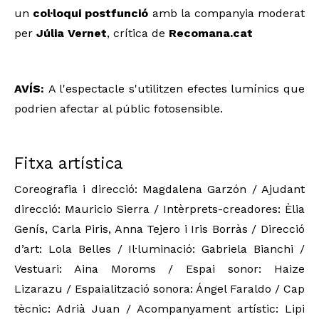
un
col·loqui postfunció
amb la companyia moderat
per
Júlia Vernet
, crítica de
Recomana.cat
AVÍS:
A l'espectacle s'utilitzen efectes lumínics que
podrien afectar al públic fotosensible.
Fitxa artística
Coreografia i direcció: Magdalena Garzón / Ajudant
direcció: Mauricio Sierra / Intèrprets-creadores: Èlia
Genís, Carla Piris, Anna Tejero i Iris Borràs / Direcció
d’art: Lola Belles / Il·luminació: Gabriela Bianchi /
Vestuari: Aina Moroms / Espai sonor: Haize
Lizarazu / Espaialització sonora: Ángel Faraldo / Cap
tècnic: Adrià Juan / Acompanyament artístic: Lipi