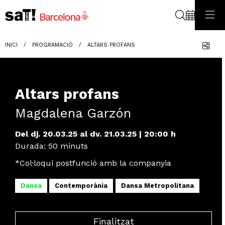
Cerca
Com
INICI
PROGRAMACIÓ
ALTARS PROFANS
Altars profans
Magdalena Garzón
Del dj. 20.03.25
al dv. 21.03.25
|
20:00 h
Durada:
50 minuts
*Col·loqui postfunció amb la companyia
Dansa
Contemporània
Dansa Metropolitana
Finalitzat