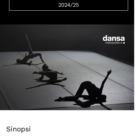
2024/25
Diapositiva 2 de 4: Altars profans Magdalena Garzón
Sinopsi