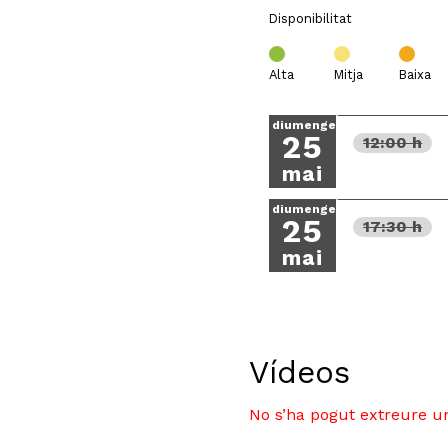
Disponibilitat
Alta
Mitja
Baixa
diumenge
25
12:00 h
mai
diumenge
25
17:30 h
mai
Vídeos
No s’ha pogut extreure un