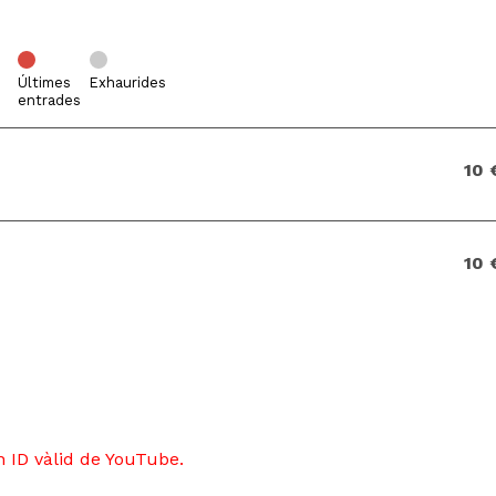
Últimes
Exhaurides
entrades
10 
10 
 ID vàlid de YouTube.