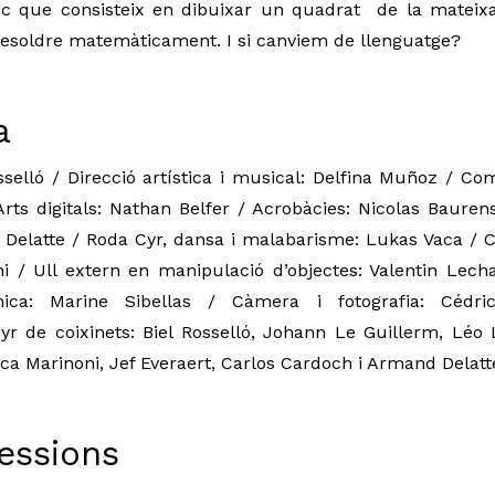
 que consisteix en dibuixar un quadrat  de la mateixa
esoldre matemàticament. I si canviem de llenguatge? 
a
osselló / Direcció artística i musical: Delfina Muñoz / Co
ts digitals: Nathan Belfer / Acrobàcies: Nicolas Baurens
Delatte / Roda Cyr, dansa i malabarisme: Lukas Vaca / Cor
 / Ull extern en manipulació d’objectes: Valentin Lechat
ènica: Marine Sibellas / Càmera i fotografia: Céd
 de coixinets: Biel Rosselló, Johann Le Guillerm, Léo Lef
ca Marinoni, Jef Everaert, Carlos Cardoch i 
Armand Delatt
Sessions