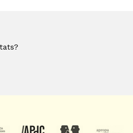
etats?