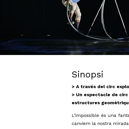
Diapositiva 1 de 3: La quadrature du cercle_Cia. Solfasirc
Sinopsi
> A través del circ expl
> Un espectacle de circ 
estructures geomètrique
L’impossible és una fanta
canviem la nostra mirada,