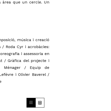
 àrea que un cercle. Un 
mposició, música i creació 
 / Roda Cyr i acrobàcies: 
eografia i assessoria en 
 / Gràfica del projecte i 
ric Ménager / Equip de 
èvre i Olivier Baverel / 
e