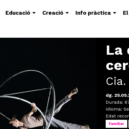
Educació
Creació
Info pràctica
El
La 
cer
Cia.
dg. 25.05.
Durada:
67
Idioma
:
Se
Edat rec
Familiar