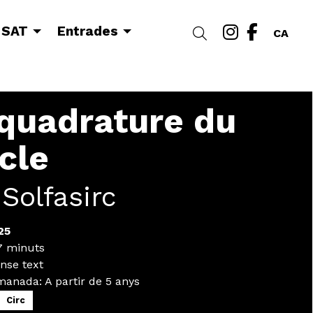
Link a i
Link a
 SAT
Entrades
Cercar
CA
quadrature du
cle
 Solfasirc
25
 minuts
nse text
omanada
:
A partir de 5 anys
Circ