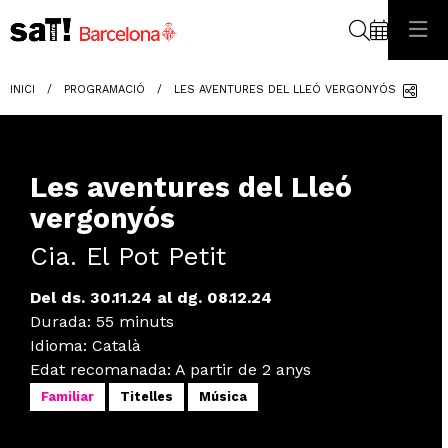
Cerca
Com
INICI
PROGRAMACIÓ
LES AVENTURES DEL LLEÓ VERGONYÓS
Les aventures del Lleó
vergonyós
Cia. El Pot Petit
Del ds. 30.11.24
al dg. 08.12.24
Durada:
55 minuts
Idioma
:
Català
Edat recomanada
:
A partir de 2 anys
Familiar
Titelles
Música