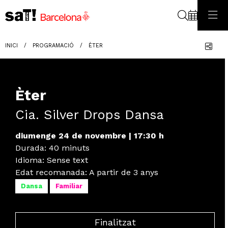
Cerca
Com
INICI
PROGRAMACIÓ
ÈTER
Èter
Cia. Silver Drops Dansa
diumenge 24 de novembre
|
17:30 h
Durada:
40 minuts
Idioma
:
Sense text
Edat recomanada
:
A partir de 3 anys
Dansa
Familiar
Finalitzat