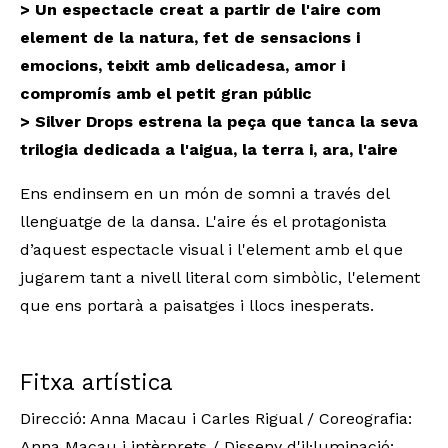
> Un espectacle creat a partir de l'aire com
element de la natura, fet de sensacions i
emocions, teixit amb delicadesa, amor i
compromís amb el petit gran públic
> Silver Drops estrena la peça que tanca la seva
trilogia dedicada a l'aigua, la terra i, ara, l'aire
Ens endinsem en un món de somni a través del 
llenguatge de la dansa. L'aire és el protagonista 
d’aquest espectacle visual i l'element amb el que 
jugarem tant a nivell literal com simbòlic, l'element 
que ens portarà a paisatges i llocs inesperats. 
Fitxa artística
Direcció: Anna Macau i Carles Rigual / Coreografia:
Anna Macau i intèrprets / Disseny d'il·luminació: