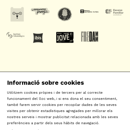
SAT! Sant Andreu Teatre
Informació sobre cookies
c/ Neopàtria, 54
08030 Barcelona
Utilitzem cookies pròpies i de tercers per al correcte
info@sat-teatre.cat | 933457930
funcionament del lloc web, i si ens dona el seu consentiment,
també farem servir cookies per recopilar dades de les seves
visites per obtenir estadístiques agregades per millorar els
Sitemap
|
Avís Legal
|
Ús de Cookies
|
Contactar
|
nostres serveis i mostrar publicitat relacionada amb les seves
preferències a partir dels seus hàbits de navegació.
Política de privacitat
|
Declaració d'accessibilitat