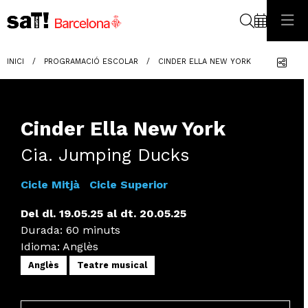
Cerca
Com
INICI
PROGRAMACIÓ ESCOLAR
CINDER ELLA NEW YORK
Cinder Ella New York
Cia. Jumping Ducks
Cicle Mitjà
Cicle Superior
Del dl. 19.05.25
al dt. 20.05.25
Durada:
60 minuts
Idioma
:
Anglès
Anglès
Teatre musical