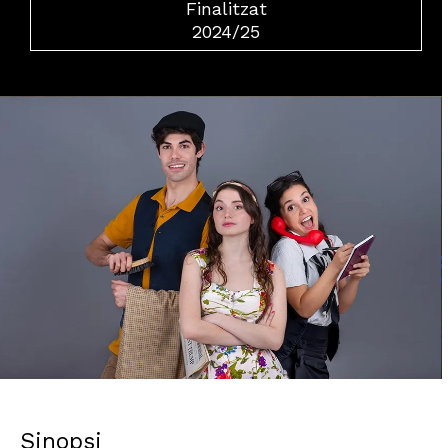
Finalitzat
2024/25
Diapositiva 1 de 1
Sinopsi