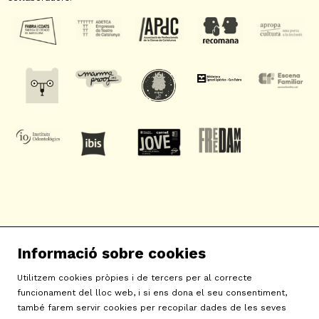
SAT! Sant Andreu Teatre
Informació sobre cookies
c/ Neopàtria, 54
08030 Barcelona
Utilitzem cookies pròpies i de tercers per al correcte
info@sat-teatre.cat | 933457930
funcionament del lloc web, i si ens dona el seu consentiment,
també farem servir cookies per recopilar dades de les seves