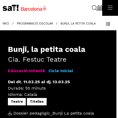
Cerca
Com
INICI
PROGRAMACIÓ ESCOLAR
BUNJI, LA PETITA COALA
Bunji, la petita coala
Cia. Festuc Teatre
Educació Infantil
Cicle Inicial
Del dt. 11.03.25
al dj. 13.03.25
Durada:
55 minuts
Idioma
:
Català
Teatre
Titelles
Dossier pedagògic_Bunji La petita coala