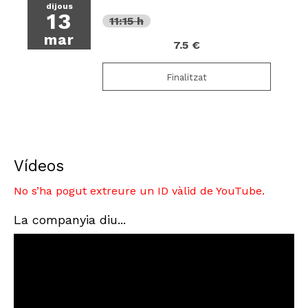
dijous
13
11:15 h
mar
7.5 €
Finalitzat
Vídeos
No s’ha pogut extreure un ID vàlid de YouTube.
La companyia diu...