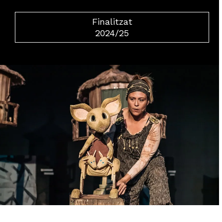
Finalitzat
2024/25
Diapositiva 2 de 3: Bunji La petita coala_Festuc Teatre | © 