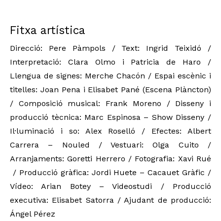
Fitxa artística
Direcció: Pere Pàmpols
 / Text: Ingrid Teixidó
 / 
Interpretació: Clara Olmo i Patricia de Haro / 
Llengua de signes: Merche Chacón
 / Espai escènic i 
titelles: Joan Pena i Elisabet Pané (Escena Plàncton)
/ Composició musical: Frank Moreno
 / Disseny i 
producció tècnica: Marc Espinosa – Show Disseny
 / 
Il·luminació i so: Alex Roselló
 / Efectes: Albert 
Carrera – Nouled
 / Vestuari: Olga Cuito
 / 
Arranjaments: Goretti Herrero
 / Fotografia: Xavi Rué 
 / Producció gràfica: Jordi Huete – Cacauet Gràfic
 / 
Vídeo: Arian Botey – Videostudi
 / Producció 
executiva: Elisabet Satorra
 / Ajudant de producció: 
Ángel Pérez