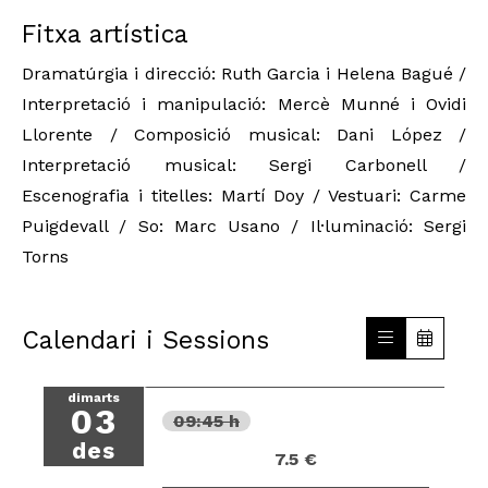
Fitxa artística
Dramatúrgia i direcció: Ruth Garcia i Helena Bagué /
Interpretació i manipulació: Mercè Munné i Ovidi
Llorente / Composició musical: Dani López /
Interpretació musical: Sergi Carbonell /
Escenografia i titelles: Martí Doy / Vestuari: Carme
Puigdevall / So: Marc Usano / Il·luminació: Sergi
Torns
Calendari i Sessions
dimarts
03
09:45 h
des
7.5 €