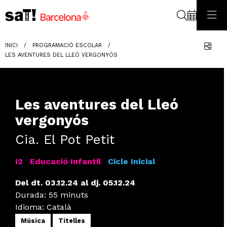
Cerca
Com
INICI
PROGRAMACIÓ ESCOLAR
LES AVENTURES DEL LLEÓ VERGONYÓS
Les aventures del Lleó
vergonyós
Cia. El Pot Petit
I2
Educació Infantil
Cicle Inicial
Del dt. 03.12.24
al dj. 05.12.24
Durada:
55 minuts
Idioma
:
Català
Música
Titelles