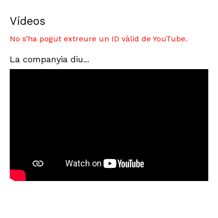
Vídeos
No s’ha pogut extreure un ID vàlid de YouTube.
La companyia diu...