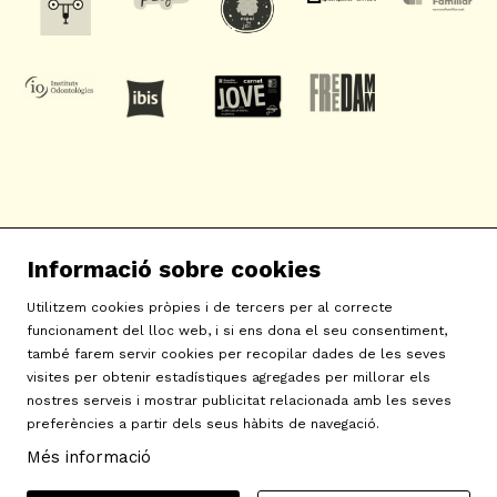
SAT! Sant Andreu Teatre
Informació sobre cookies
c/ Neopàtria, 54
08030 Barcelona
Utilitzem cookies pròpies i de tercers per al correcte
info@sat-teatre.cat | 933457930
funcionament del lloc web, i si ens dona el seu consentiment,
també farem servir cookies per recopilar dades de les seves
visites per obtenir estadístiques agregades per millorar els
Sitemap
|
Avís Legal
|
Ús de Cookies
|
Contactar
|
nostres serveis i mostrar publicitat relacionada amb les seves
preferències a partir dels seus hàbits de navegació.
Política de privacitat
|
Declaració d'accessibilitat
Més informació