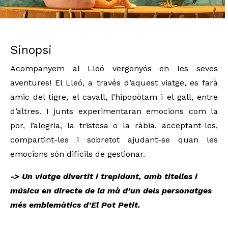
Diapositiva 1 de 2: Les aventures del Lleó vergonyós_el Pot 
Sinopsi
Acompanyem al Lleó vergonyós en les seves 
aventures! El Lleó, a través d’aquest viatge, es farà 
amic del tigre, el cavall, l’hipopòtam i el gall, entre 
d’altres. I junts experimentaran emocions com la 
por, l’alegria, la tristesa o la ràbia, acceptant-les, 
compartint-les i sobretot ajudant-se quan les 
emocions són difícils de gestionar. 
-> Un viatge divertit i trepidant, amb titelles i
música en directe de la mà d’un dels personatges
més emblemàtics d’El Pot Petit.