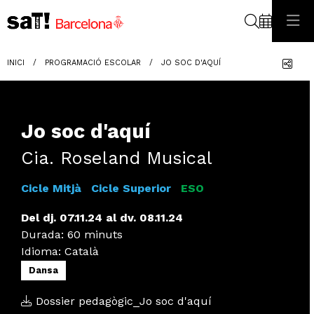
Cerca
Com
INICI
PROGRAMACIÓ ESCOLAR
JO SOC D'AQUÍ
Jo soc d'aquí
Cia. Roseland Musical
Cicle Mitjà
Cicle Superior
ESO
Del dj. 07.11.24
al dv. 08.11.24
Durada:
60 minuts
Idioma
:
Català
Dansa
Dossier pedagògic_Jo soc d'aquí