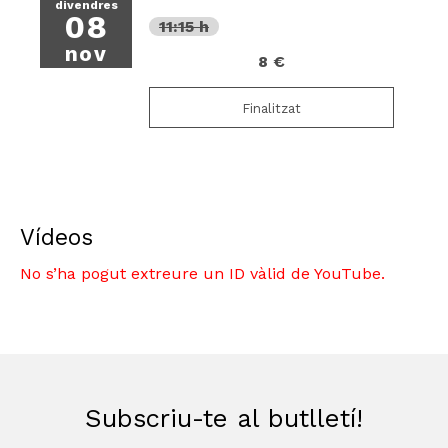
divendres
08
11:15 h
nov
8 €
Finalitzat
Vídeos
No s’ha pogut extreure un ID vàlid de YouTube.
Subscriu-te al butlletí!