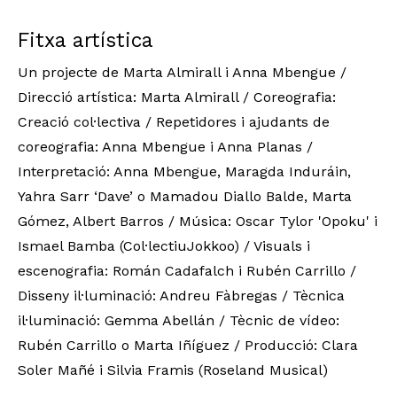
Fitxa artística
Un projecte de Marta Almirall i Anna Mbengue /
Direcció artística: Marta Almirall / Coreografia:
Creació col·lectiva / Repetidores i ajudants de
coreografia: Anna Mbengue i Anna Planas /
Interpretació: Anna Mbengue, Maragda Induráin,
Yahra Sarr ‘Dave’ o Mamadou Diallo Balde, Marta
Gómez, Albert Barros / Música: Oscar Tylor 'Opoku' i
Ismael Bamba (Col·lectiuJokkoo) / Visuals i
escenografia: Román Cadafalch i Rubén Carrillo /
Disseny il·luminació: Andreu Fàbregas / Tècnica
il·luminació: Gemma Abellán / Tècnic de vídeo:
Rubén Carrillo o Marta Iñíguez / Producció: Clara
Soler Mañé i Silvia Framis (Roseland Musical)