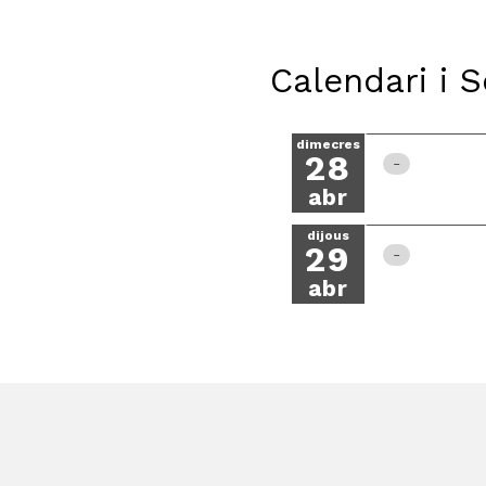
Calendari i 
dimecres
28
abr
dijous
29
abr