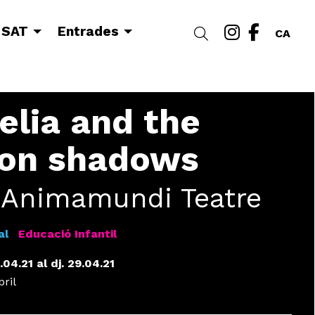
Link a i
Link a
 SAT
Entrades
Cercar
CA
lia and the
on shadows
. Animamundi Teatre
al
Educació Infantil
.04.21
al dj. 29.04.21
bril