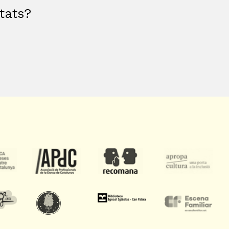
etats?