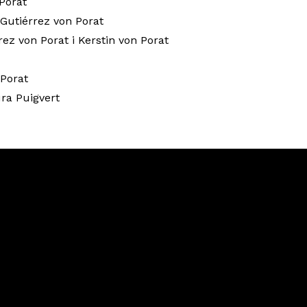
 Porat
 Gutiérrez von Porat
rez von Porat i Kerstin von Porat
 Porat
ura Puigvert