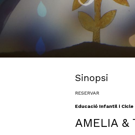
Diapositiva 1 de 1
Sinopsi
RESERVAR
Educació Infantil i Cicle 
AMELIA &