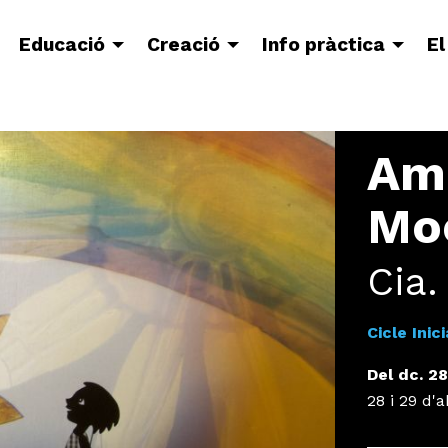
Educació
Creació
Info pràctica
El
Ame
Mo
Cia
Cicle Inici
Del dc. 28
28 i 29 d'a