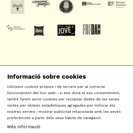
SAT! Sant Andreu Teatre
Informació sobre cookies
c/ Neopàtria, 54
08030 Barcelona
Utilitzem cookies pròpies i de tercers per al correcte
info@sat-teatre.cat | 933457930
funcionament del lloc web, i si ens dona el seu consentiment,
també farem servir cookies per recopilar dades de les seves
visites per obtenir estadístiques agregades per millorar els
Sitemap
|
Avís Legal
|
Ús de Cookies
|
Contactar
|
nostres serveis i mostrar publicitat relacionada amb les seves
preferències a partir dels seus hàbits de navegació.
Política de privacitat
|
Declaració d'accessibilitat
Més informació