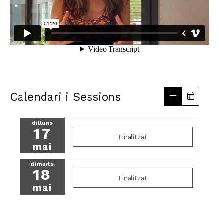
Calendari i Sessions
dilluns
17
Finalitzat
mai
dimarts
18
Finalitzat
mai