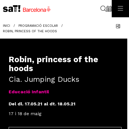
Cerca
Com
INICI
PROGRAMACIÓ ESCOLAR
ROBIN, PRINCESS OF THE HOODS
Robin, princess of the
hoods
Cia. Jumping Ducks
Educació Infantil
Del dl. 17.05.21
al dt. 18.05.21
17 i 18 de maig